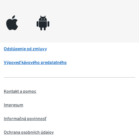
appleinc
android
Odstúpenie od zmluvy
Výpoveď kávového predplatného
Kontakt a pomoc
Impresum
Informačná povinnosť
Ochrana osobných údajov