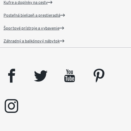
Kufre a doplnky na cesty
Posteľná bielizeň a prestieradlá
Športové prístroje a vybavenie
Záhradný a balkónový nábytok
facebook
twitter
youtube
pinterest
instagram