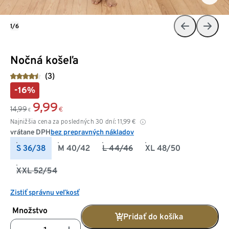
1/6
Nočná košeľa
(3)
-16%
9,99
14,99
€
€
Najnižšia cena za posledných 30 dní:
11,99
€
vrátane DPH
bez prepravných nákladov
S 36/38
M 40/42
L 44/46
XL 48/50
XXL 52/54
Zistiť správnu veľkosť
Množstvo
Pridať do košíka