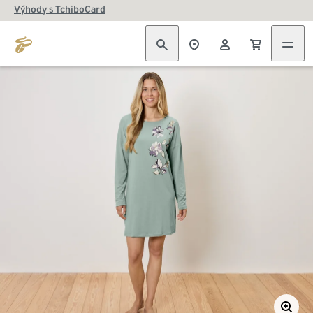
Výhody s TchiboCard