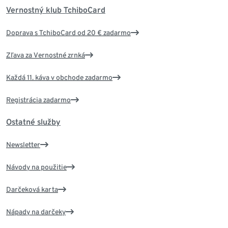
Vernostný klub TchiboCard
Doprava s TchiboCard od 20 € zadarmo
Zľava za Vernostné zrnká
Každá 11. káva v obchode zadarmo
Registrácia zadarmo
Ostatné služby
Newsletter
Návody na použitie
Darčeková karta
Nápady na darčeky