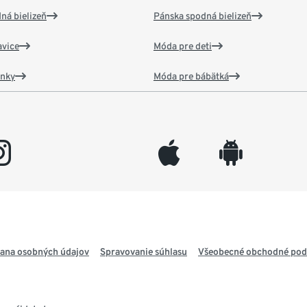
ná bielizeň
Pánska spodná bielizeň
vice
Móda pre deti
ánky
Móda pre bábätká
gram
appleinc
android
ana osobných údajov
Spravovanie súhlasu
Všeobecné obchodné po