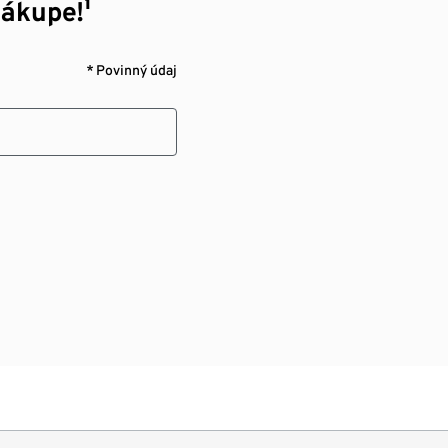
nákupe!¹
* Povinný údaj