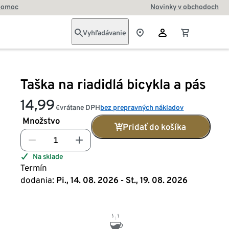
pomoc
Novinky v obchodoch
Vyhľadávanie
Taška na riadidlá bicykla a pás
14,99
vrátane DPH
bez prepravných nákladov
€
Množstvo
Pridať do košíka
Na sklade
Termín
dodania:
Pi., 14. 08. 2026 - St., 19. 08. 2026