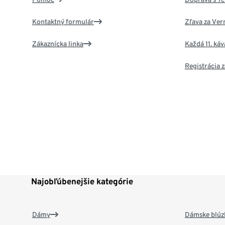
Kontaktný formulár
Zľava za Ver
Zákaznícka linka
Každá 11. ká
Registrácia
Najobľúbenejšie kategórie
Dámy
Dámske blúzk