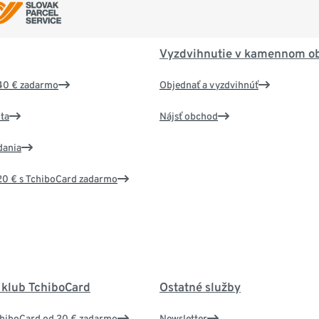
Vyzdvihnutie v kamennom o
40 € zadarmo
Objednať a vyzdvihnúť
ta
Nájsť obchod
dania
20 € s TchiboCard zadarmo
 klub TchiboCard
Ostatné služby
chiboCard od 20 € zadarmo
Newsletter