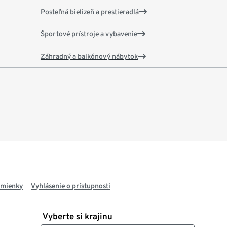
Posteľná bielizeň a prestieradlá
Športové prístroje a vybavenie
Záhradný a balkónový nábytok
dmienky
Vyhlásenie o prístupnosti
Vyberte si krajinu