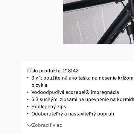
Číslo produktu: 218142
3 v 1: použiteľná ako taška na nosenie krížom 
bicykla
Vodoodpudivá ecorepel® impregnácia
S 3 suchými zipsami na upevnenie na kormidl
Podlepený zips
Odoberateľný a nastaviteľný popruh
S recyklovaným materiálom
Zobraziť viac