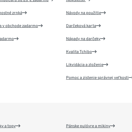
nostné zrnká
Návody na použitie
va v obchode zadarmo
Darčeková karta
 zadarmo
Nápady na darčeky
Kvalita Tchibo
Likvidácia a zloženie
Pomoc a zistenie správnej veľkosti
y a topy
Pánske pulóvre a mikiny