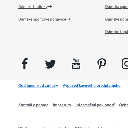
Dámske hodinky
Dámska spod
Dámske športové nohavice
Dámske noha
Dámske top
facebook
twitter
youtube
pinterest
insta
Odstúpenie od zmluvy
Výpoveď kávového predplatného
Kontakt a pomoc
Impresum
Informačná povinnosť
Ochr