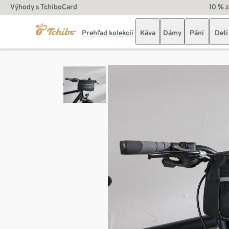
Výhody s TchiboCard
10 % 
Prehľad kolekcií
Káva
Dámy
Páni
Deti