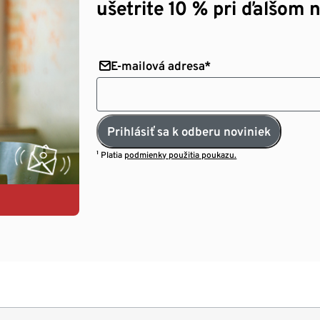
ušetrite 10 % pri ďalšom 
E-mailová adresa*
Prihlásiť sa k odberu noviniek
¹ Platia
podmienky použitia poukazu.