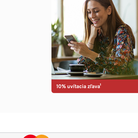
10% uvítacia zľava¹