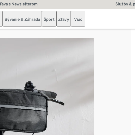
zľava s Newsletterom
Služby & 
Bývanie & Záhrada
Šport
Zľavy
Viac