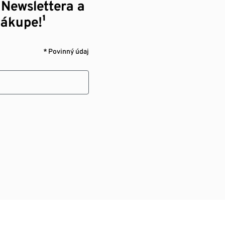
 Newslettera a
nákupe!¹
* Povinný údaj