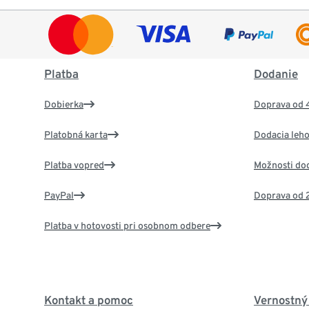
Platba
Dodanie
Dobierka
Doprava od 
Platobná karta
Dodacia leho
Platba vopred
Možnosti do
PayPal
Doprava od 
Platba v hotovosti pri osobnom odbere
Kontakt a pomoc
Vernostný