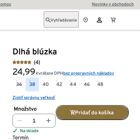
pomoc
Novinky v obchodoch
Vyhľadávanie
Dlhá blúzka
(4)
24,99
vrátane DPH
bez prepravných nákladov
€
36
38
40
42
44
46
48
Zistiť správnu veľkosť
Množstvo
Pridať do košíka
Na sklade
Termín