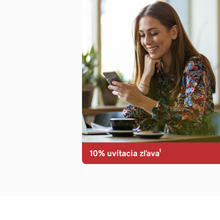
10% uvítacia zľava¹