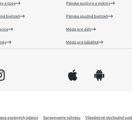
y a topy
Pánske pulóvre a mikiny
ná bielizeň
Pánska spodná bielizeň
vice
Móda pre deti
ánky
Móda pre bábätká
gram
appleinc
android
ana osobných údajov
Spravovanie súhlasu
Všeobecné obchodné po