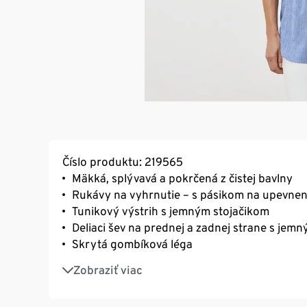
Číslo produktu: 219565
Mäkká, splývavá a pokrčená z čistej bavlny
Rukávy na vyhrnutie – s pásikom na upevnen
Tunikový výstrih s jemným stojačikom
Deliaci šev na prednej a zadnej strane s jem
Skrytá gombíková léga
Zaoblený spodný okraj
Zobraziť viac
Konce rukávov s manžetou s gombíkom
Vďaka záševkom na prsiach sa optimálne pri