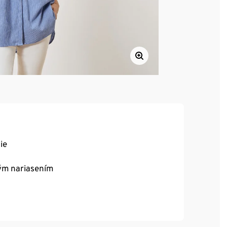
ie
ným nariasením
spôsobí postave