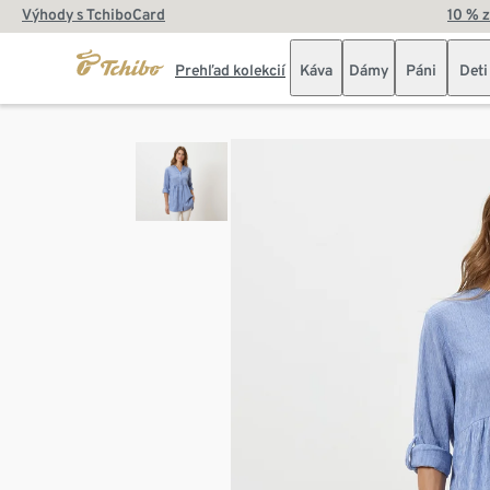
Výhody s TchiboCard
10 % 
Prehľad kolekcií
Káva
Dámy
Páni
Deti