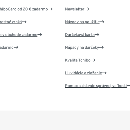
chiboCard od 20 € zadarmo
Newsletter
nostné zrnká
Návody na použitie
va v obchode zadarmo
Darčeková karta
 zadarmo
Nápady na darčeky
Kvalita Tchibo
Likvidácia a zloženie
Pomoc a zistenie správnej veľkosti