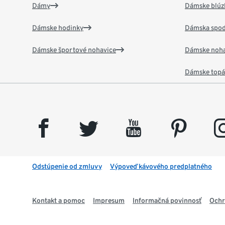
Dámy
Dámske blúzk
Dámske hodinky
Dámska spod
Dámske športové nohavice
Dámske noha
Dámske top
facebook
twitter
youtube
pinterest
insta
Odstúpenie od zmluvy
Výpoveď kávového predplatného
Kontakt a pomoc
Impresum
Informačná povinnosť
Ochr