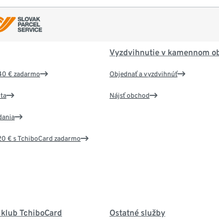
Vyzdvihnutie v kamennom o
40 € zadarmo
Objednať a vyzdvihnúť
ta
Nájsť obchod
dania
20 € s TchiboCard zadarmo
 klub TchiboCard
Ostatné služby