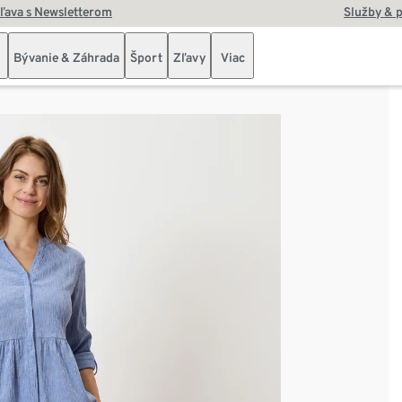
zľava s Newsletterom
Služby & 
Bývanie & Záhrada
Šport
Zľavy
Viac