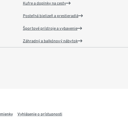
Kufre a doplnky na cesty
Posteľná bielizeň a prestieradlá
Športové prístroje a vybavenie
Záhradný a balkónový nábytok
dmienky
Vyhlásenie o prístupnosti