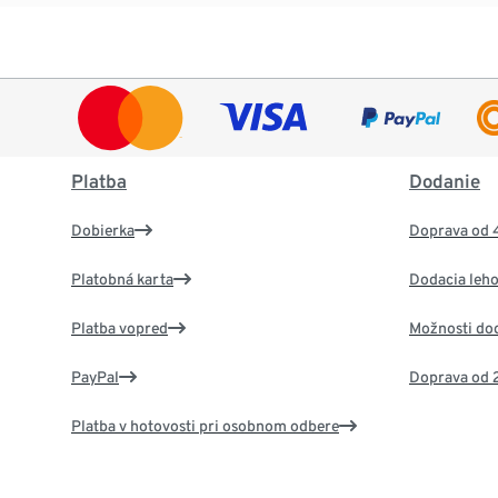
Platba
Dodanie
Dobierka
Doprava od 
Platobná karta
Dodacia leho
Platba vopred
Možnosti do
PayPal
Doprava od 
Platba v hotovosti pri osobnom odbere