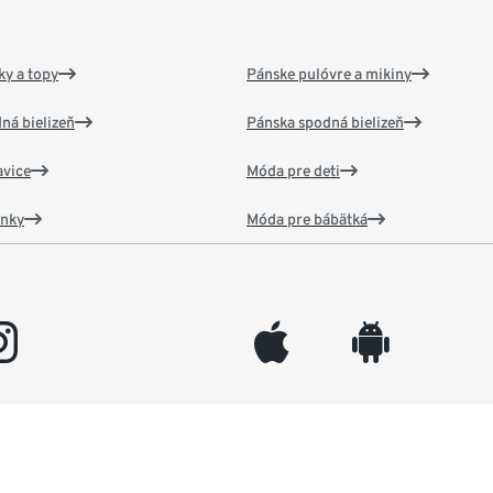
y a topy
Pánske pulóvre a mikiny
ná bielizeň
Pánska spodná bielizeň
vice
Móda pre deti
ánky
Móda pre bábätká
gram
appleinc
android