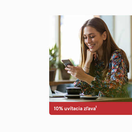
10% uvítacia zľava¹