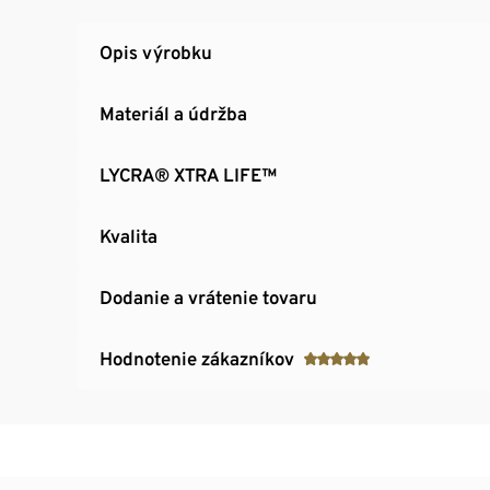
Veľ. 44 a 46: košíčky 80 – 90 C – D
Opis výrobku
Materiál a údržba
LYCRA® XTRA LIFE™
Kvalita
Dodanie a vrátenie tovaru
Hodnotenie zákazníkov