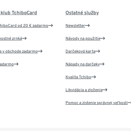
 klub TchiboCard
Ostatné služby
chiboCard od 20 € zadarmo
Newsletter
nostné zrnká
Návody na použitie
va v obchode zadarmo
Darčeková karta
 zadarmo
Nápady na darčeky
Kvalita Tchibo
Likvidácia a zloženie
Pomoc a zistenie správnej veľkosti