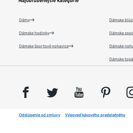
Najobľúbenejšie kategórie
Dámy
Dámske blúzk
Dámske hodinky
Dámska spod
Dámske športové nohavice
Dámske noha
Dámske top
facebook
twitter
youtube
pinterest
insta
Odstúpenie od zmluvy
Výpoveď kávového predplatného