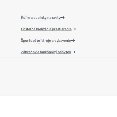
Kufre a doplnky na cesty
Posteľná bielizeň a prestieradlá
Športové prístroje a vybavenie
Záhradný a balkónový nábytok