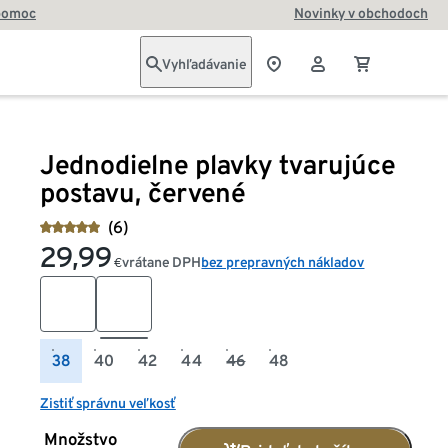
pomoc
Novinky v obchodoch
Vyhľadávanie
Jednodielne plavky tvarujúce
postavu, červené
(6)
29,99
vrátane DPH
bez prepravných nákladov
€
38
40
42
44
46
48
Zistiť správnu veľkosť
Množstvo