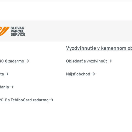
Vyzdvihnutie v kamennom o
40 € zadarmo
Objednať a vyzdvihnúť
ta
Nájsť obchod
dania
20 € s TchiboCard zadarmo