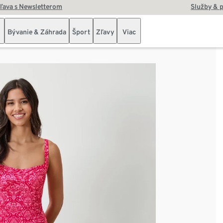
zľava s Newsletterom
Služby & 
Bývanie & Záhrada
Šport
Zľavy
Viac