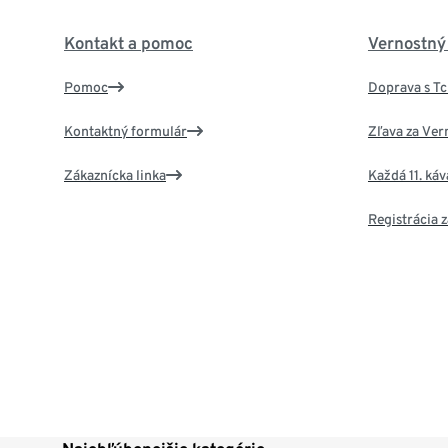
Kontakt a pomoc
Vernostný
Pomoc
Doprava s T
Kontaktný formulár
Zľava za Ver
Zákaznícka linka
Každá 11. ká
Registrácia