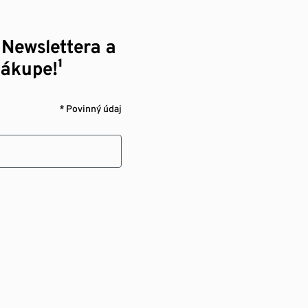
 Newslettera a
nákupe!¹
* Povinný údaj