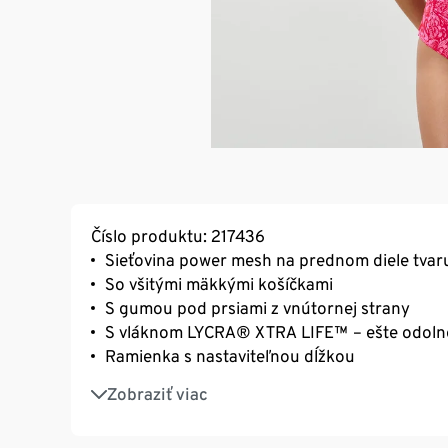
Číslo produktu: 217436
Sieťovina power mesh na prednom diele tvaruj
So všitými mäkkými košíčkami
S gumou pod prsiami z vnútornej strany
S vláknom LYCRA® XTRA LIFE™ – ešte odolnejš
Ramienka s nastaviteľnou dĺžkou
Odporúčanie týkajúce sa veľkosti:
Zobraziť viac
Veľ. 38: košíčky 70 – 80 B
Veľ. 40 a 42: košíčky 75 – 85 B – C