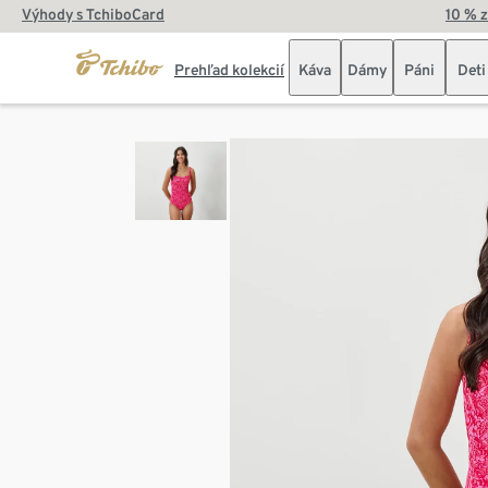
Výhody s TchiboCard
10 % 
Prehľad kolekcií
Káva
Dámy
Páni
Deti