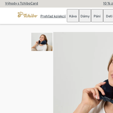
Výhody s TchiboCard
10 % 
Prehľad kolekcií
Káva
Dámy
Páni
Deti