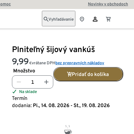
pomoc
Novinky v obchodoch
Vyhľadávanie
Plniteľný šijový vankúš
9,99
vrátane DPH
bez prepravných nákladov
€
Množstvo
Pridať do košíka
Na sklade
Termín
dodania:
Pi., 14. 08. 2026 - St., 19. 08. 2026