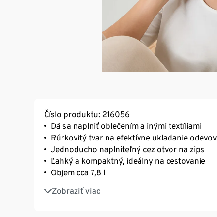
Číslo produktu: 216056
Dá sa naplniť oblečením a inými textíliami
Rúrkovitý tvar na efektívne ukladanie odevov
Jednoducho naplniteľný cez otvor na zips
Ľahký a kompaktný, ideálny na cestovanie
Objem cca 7,8 l
Poťah sa dá prať
Zobraziť viac
S recyklovaným materiálom