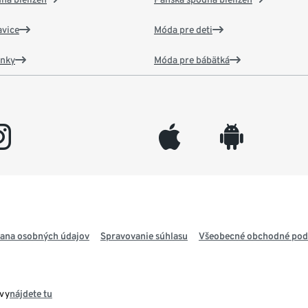
vice
Móda pre deti
ánky
Móda pre bábätká
gram
appleinc
android
ana osobných údajov
Spravovanie súhlasu
Všeobecné obchodné po
avy
nájdete tu