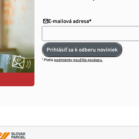
E-mailová adresa*
Prihlásiť sa k odberu noviniek
¹ Platia
podmienky použitia poukazu.