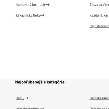
Kontaktný formulár
Zľava za Ver
Zákaznícka linka
Každá 11. ká
Registrácia
Najobľúbenejšie kategórie
Dámy
Dámske blúzk
Dámske hodinky
Dámska spod