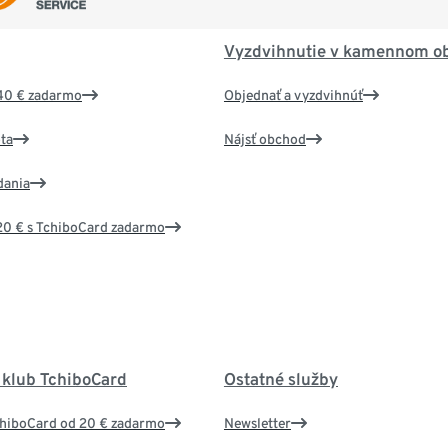
Vyzdvihnutie v kamennom o
40 € zadarmo
Objednať a vyzdvihnúť
ta
Nájsť obchod
dania
20 € s TchiboCard zadarmo
 klub TchiboCard
Ostatné služby
chiboCard od 20 € zadarmo
Newsletter