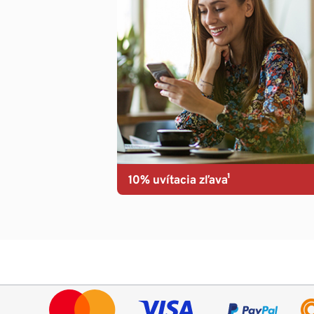
10% uvítacia zľava¹