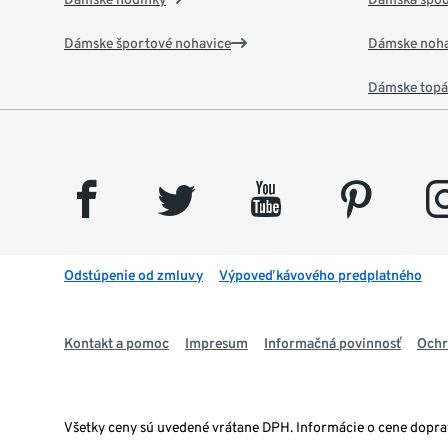
Dámske športové nohavice
Dámske noha
Dámske top
facebook
twitter
youtube
pinterest
insta
Odstúpenie od zmluvy
Výpoveď kávového predplatného
Kontakt a pomoc
Impresum
Informačná povinnosť
Ochr
Všetky ceny sú uvedené vrátane DPH. Informácie o cene dopr