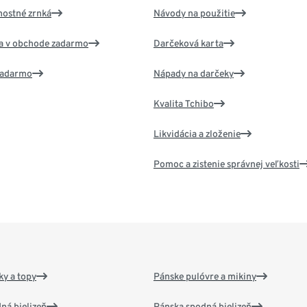
nostné zrnká
Návody na použitie
va v obchode zadarmo
Darčeková karta
 zadarmo
Nápady na darčeky
Kvalita Tchibo
Likvidácia a zloženie
Pomoc a zistenie správnej veľkosti
y a topy
Pánske pulóvre a mikiny
ná bielizeň
Pánska spodná bielizeň