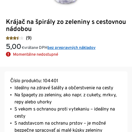
Krájač na špirály zo zeleniny s cestovnou
nádobou
(9)
5,00
vrátane DPH
bez prepravných nákladov
€
Momentálne nedostupné
Číslo produktu: 104401
Ideálny na zdravé šaláty a občerstvenie na cesty
Na špagety zo zeleniny, ako napr. z cukety, mrkvy,
repy alebo uhorky
S vekom s ochranou proti vytekaniu – ideálny na
cesty
S nadstavcom na ochranu prstov – je možné
bezpečne spracovať aj malé kúsky zeleniny