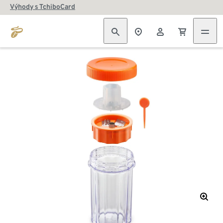
Výhody s TchiboCard