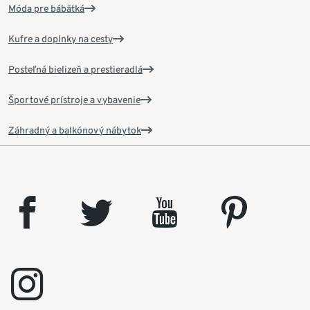
Móda pre bábätká
Kufre a doplnky na cesty
Posteľná bielizeň a prestieradlá
Športové prístroje a vybavenie
Záhradný a balkónový nábytok
facebook
twitter
youtube
pinterest
instagram