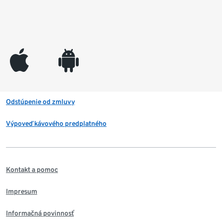
appleinc
android
Odstúpenie od zmluvy
Výpoveď kávového predplatného
Kontakt a pomoc
Impresum
Informačná povinnosť