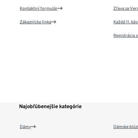
Kontaktný formulár
Zľava za Ver
Zákaznícka linka
Každá 11. ká
Registrácia
Najobľúbenejšie kategórie
Dámy
Dámske blúzk