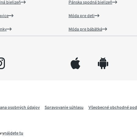
ná bielizeň
Pánska spodná bielizeň
vice
Móda pre deti
ánky
Móda pre bábätká
gram
appleinc
android
ana osobných údajov
Spravovanie súhlasu
Všeobecné obchodné po
avy
nájdete tu