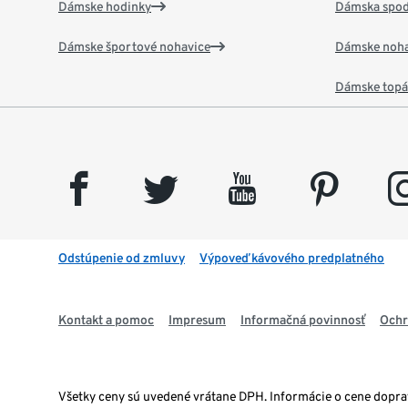
Dámske hodinky
Dámska spod
Dámske športové nohavice
Dámske noha
Dámske top
facebook
twitter
youtube
pinterest
insta
Odstúpenie od zmluvy
Výpoveď kávového predplatného
Kontakt a pomoc
Impresum
Informačná povinnosť
Ochr
Všetky ceny sú uvedené vrátane DPH. Informácie o cene dopr