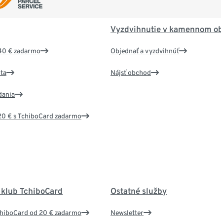
Vyzdvihnutie v kamennom o
40 € zadarmo
Objednať a vyzdvihnúť
ta
Nájsť obchod
dania
20 € s TchiboCard zadarmo
 klub TchiboCard
Ostatné služby
chiboCard od 20 € zadarmo
Newsletter