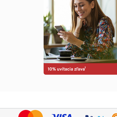
10% uvítacia zľava¹