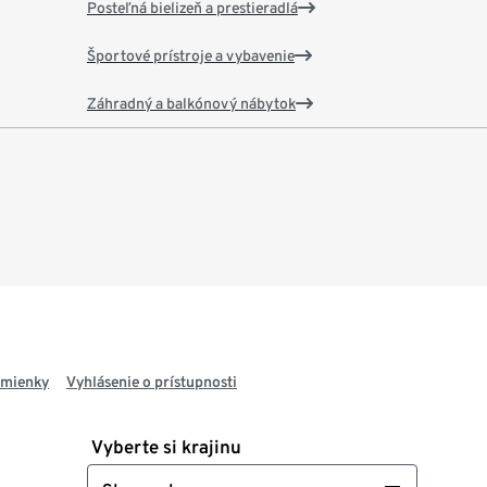
Posteľná bielizeň a prestieradlá
Športové prístroje a vybavenie
Záhradný a balkónový nábytok
dmienky
Vyhlásenie o prístupnosti
Vyberte si krajinu