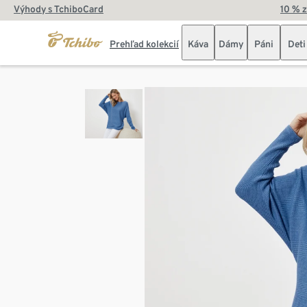
Výhody s TchiboCard
10 % 
Prehľad kolekcií
Káva
Dámy
Páni
Deti