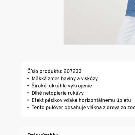
Číslo produktu: 207233
Mäkká zmes bavlny a viskózy
Široké, okrúhle vykrojenie
Dlhé netopierie rukávy
Efekt pásikov vďaka horizontálnemu úpletu
Tento pulóver obsahuje vlákna z dreva zo z
Opis výrobku