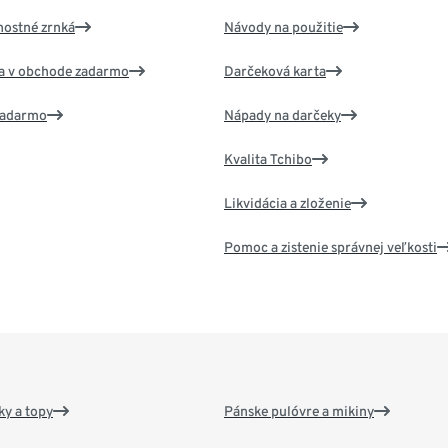
nostné zrnká
Návody na použitie
va v obchode zadarmo
Darčeková karta
 zadarmo
Nápady na darčeky
Kvalita Tchibo
Likvidácia a zloženie
Pomoc a zistenie správnej veľkosti
y a topy
Pánske pulóvre a mikiny