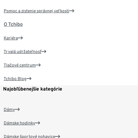
Pomoc a zistenie správnej veľkosti
O Tchibo
Kariéra
Trvalá udržateľnosť
Tlačové centrum
Tchibo Blog
Najobľúbenejšie kategórie
Dámy
Dámske hodinky
Dámske športové nohavice