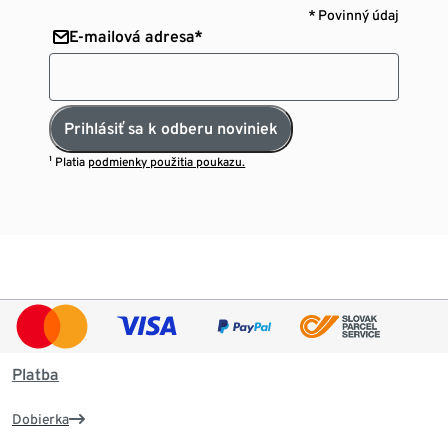
* Povinný údaj
E-mailová adresa*
Prihlásiť sa k odberu noviniek
¹ Platia
podmienky použitia poukazu.
Platba
Dobierka