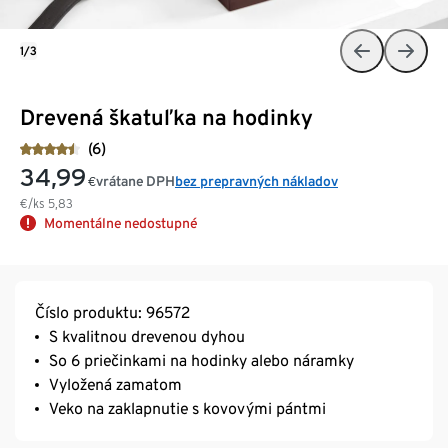
1/3
Drevená škatuľka na hodinky
(6)
34,99
vrátane DPH
bez prepravných nákladov
€
€/ks
5,83
Momentálne nedostupné
Číslo produktu: 96572
S kvalitnou drevenou dyhou
So 6 priečinkami na hodinky alebo náramky
Vyložená zamatom
Veko na zaklapnutie s kovovými pántmi