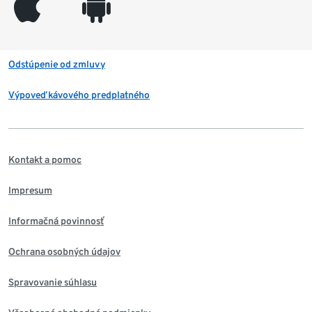
appleinc
android
Odstúpenie od zmluvy
Výpoveď kávového predplatného
Kontakt a pomoc
Impresum
Informačná povinnosť
Ochrana osobných údajov
Spravovanie súhlasu