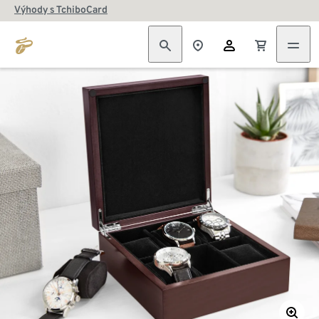
Výhody s TchiboCard