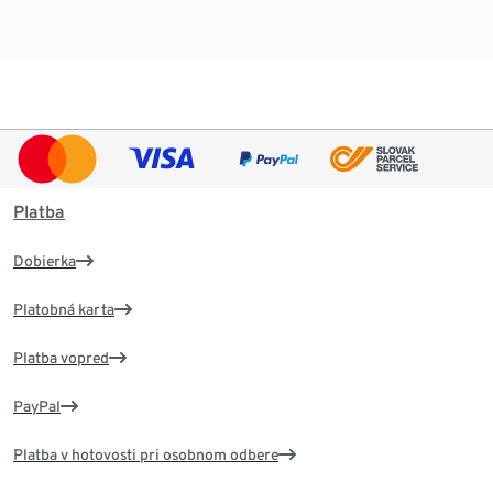
Platba
Dobierka
Platobná karta
Platba vopred
PayPal
Platba v hotovosti pri osobnom odbere