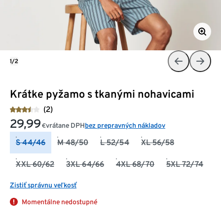
1/2
Krátke pyžamo s tkanými nohavicami
(2)
29,99
vrátane DPH
bez prepravných nákladov
€
S 44/46
M 48/50
L 52/54
XL 56/58
XXL 60/62
3XL 64/66
4XL 68/70
5XL 72/74
Zistiť správnu veľkosť
Momentálne nedostupné