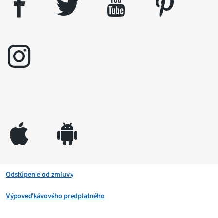
facebook
twitter
youtube
pinterest
instagram
appleinc
android
Odstúpenie od zmluvy
Výpoveď kávového predplatného