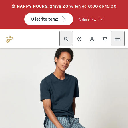
⏰ HAPPY HOURS: zľava 20 % len od 8:00 do 15:00
Ušetrite teraz
Podmienky: