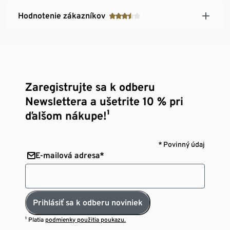
Hodnotenie zákazníkov
Zaregistrujte sa k odberu
Newslettera a ušetrite 10 % pri
ďalšom nákupe!¹
* Povinný údaj
E-mailová adresa*
Prihlásiť sa k odberu noviniek
¹ Platia
podmienky použitia poukazu.