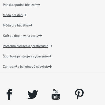
Pánska spodná bielizeň
Móda pre deti
Móda pre bábätká
Kufre a doplnky na cesty
Posteľná bielizeň a prestieradlá
Športové prístroje a vybavenie
Záhradný a balkónový nábytok
facebook
twitter
youtube
pinterest