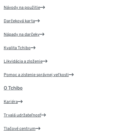
Návody na použitie
Darčeková karta
Nápady na darčeky
Kvalita Tchibo
Likvidácia a zloženie
Pomoc a zistenie správnej veľkosti
O Tchibo
Kariéra
Trvalá udržateľnosť
Tlačové centrum