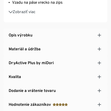
Vzadu na páse vrecko na zips
S elastanom: tvarovo stála, perfektne sedí a zároveň
Zobraziť viac
umožňuje úplnú voľnosť pri pohybe
Opis výrobku
Materiál a údržba
DryActive Plus by miDori
Kvalita
Dodanie a vrátenie tovaru
Hodnotenie zákazníkov