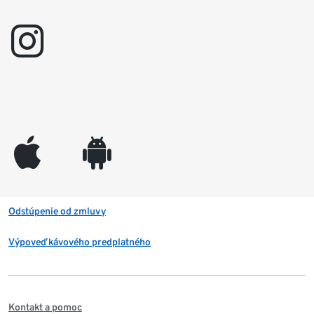
instagram
appleinc
android
Odstúpenie od zmluvy
Výpoveď kávového predplatného
Kontakt a pomoc