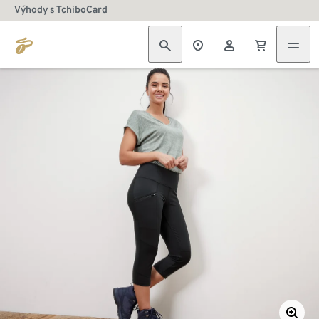
Výhody s TchiboCard