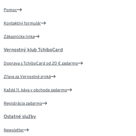
Pomoc
Kontaktný formulár
Zákaznícka linka
Vernostný klub TchiboCard
Doprava s TchiboCard od 20 € zadarmo
Zľava za Vernostné zrnká
Každá 11. káva v obchode zadarmo
Registrácia zadarmo
Ostatné služby
Newsletter