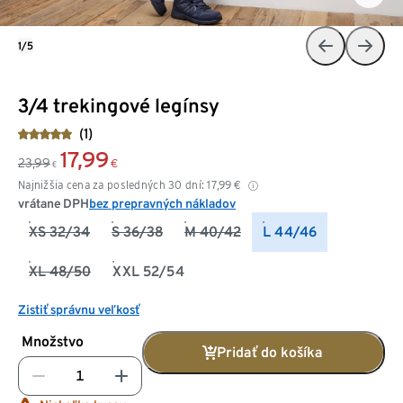
1/5
3/4 trekingové legínsy
(1)
17,99
23,99
€
€
Najnižšia cena za posledných 30 dní:
17,99
€
vrátane DPH
bez prepravných nákladov
XS 32/34
S 36/38
M 40/42
L 44/46
XL 48/50
XXL 52/54
Zistiť správnu veľkosť
Množstvo
Pridať do košíka