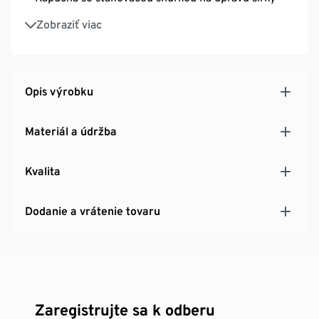
Golier s vysokým zapínaním
Zobraziť viac
2 bočné vrecká s chlopňami
Šírku rukáva možno nastaviť pomocou patentky
S odvetrávacími očkami pod pazuchami
Mierne predĺžený zadný diel
Opis výrobku
Polyester
Materiál a údržba
Kvalita
Dodanie a vrátenie tovaru
Zaregistrujte sa k odberu