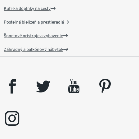
Kufre a doplnky na cesty
Posteľná bielizeň a prestieradlá
Športové prístroje a vybavenie
Záhradný a balkónový nábytok
facebook
twitter
youtube
pinterest
instagram