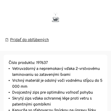
Pridať do obľúbených
Číslo produktu: 197637
Vetruvzdorný a nepremokavý vďaka 2-vrstvovému
laminovaniu so zatavenými švami
Vrchný materiál je odolný voči vodnému stĺpcu do 5
000 mm
Dvojcestný zips pre optimálnu voľnosť pohybu
Skrytý zips vďaka ochrannej lége proti vetru s
patentnými gombíkmi
Kapucňa so sťahovacou šnúrkou na úpravu šírky