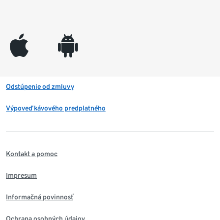
appleinc
android
Odstúpenie od zmluvy
Výpoveď kávového predplatného
Kontakt a pomoc
Impresum
Informačná povinnosť
Ochrana osobných údajov