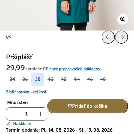
1/5
Pršiplášť
29,99
vrátane DPH
bez prepravných nákladov
€
34
36
38
40
42
44
46
48
Zistiť správnu veľkosť
Množstvo
Pridať do košíka
Na sklade
Termín dodania:
Pi., 14. 08. 2026 - St., 19. 08. 2026