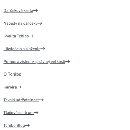
Darčeková karta
Nápady na darčeky
Kvalita Tchibo
Likvidácia a zloženie
Pomoc a zistenie správnej veľkosti
O Tchibo
Kariéra
Trvalá udržateľnosť
Tlačové centrum
Tchibo Blog