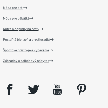
Móda pre deti
Móda pre bábätká
Kufre a doplnky na cesty
Posteľná bielizeň a prestieradlá
Športové prístroje a vybavenie
Záhradný a balkónový nábytok
facebook
twitter
youtube
pinterest