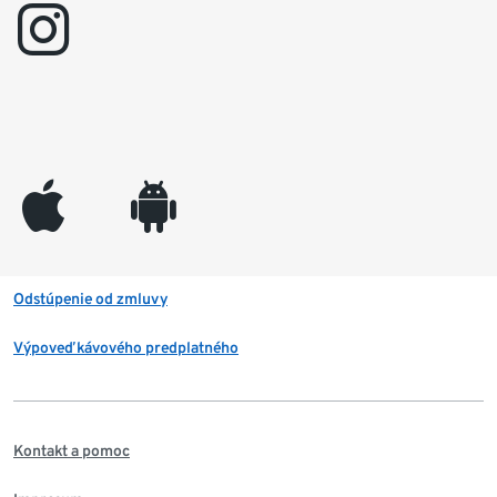
instagram
appleinc
android
Odstúpenie od zmluvy
Výpoveď kávového predplatného
Kontakt a pomoc