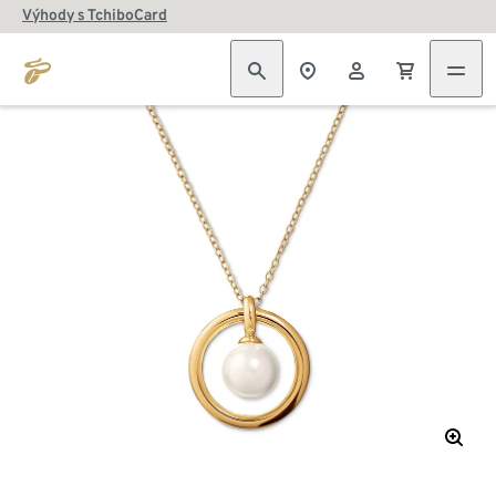
Výhody s TchiboCard