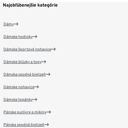
Najobľúbenejšie kategórie
Dámy
Dámske hodinky
Dámske športové nohavice
Dámske blúzky a topy
Dámska spodná bielizeň
Dámske nohavice
Dámske topánky
Pánske pulóvre a mikiny
Pánska spodná bielizeň