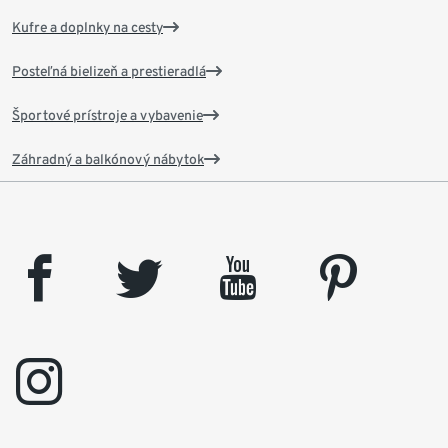
Kufre a doplnky na cesty
Posteľná bielizeň a prestieradlá
Športové prístroje a vybavenie
Záhradný a balkónový nábytok
facebook
twitter
youtube
pinterest
instagram