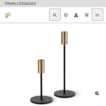
Výhody s TchiboCard