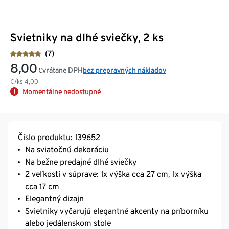
Svietniky na dlhé sviečky, 2 ks
(7)
8,00
vrátane DPH
bez prepravných nákladov
€
€/ks
4,00
Momentálne nedostupné
Číslo produktu: 139652
Na sviatočnú dekoráciu
Na bežne predajné dlhé sviečky
2 veľkosti v súprave: 1x výška cca 27 cm, 1x výška
cca 17 cm
Elegantný dizajn
Svietniky vyčarujú elegantné akcenty na príborníku
alebo jedálenskom stole