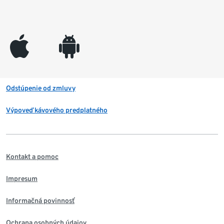
appleinc
android
Odstúpenie od zmluvy
Výpoveď kávového predplatného
Kontakt a pomoc
Impresum
Informačná povinnosť
Ochrana osobných údajov