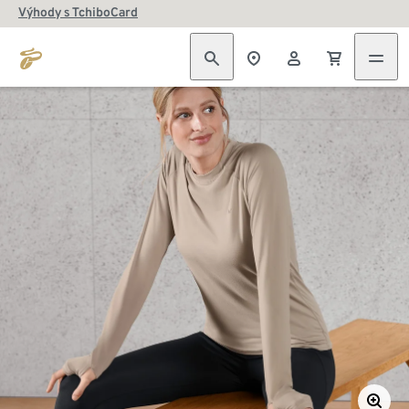
Výhody s TchiboCard