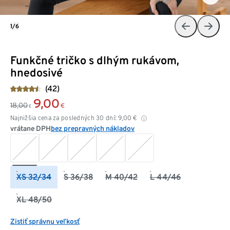
1/6
Funkčné tričko s dlhým rukávom,
hnedosivé
(42)
9,00
18,00
€
€
Najnižšia cena za posledných 30 dní:
9,00
€
vrátane DPH
bez prepravných nákladov
XS 32/34
S 36/38
M 40/42
L 44/46
XL 48/50
Zistiť správnu veľkosť