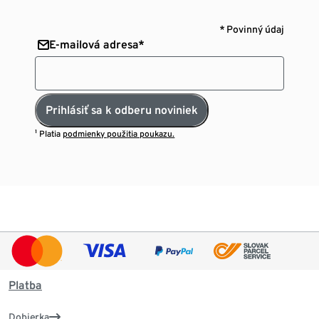
* Povinný údaj
E-mailová adresa*
Prihlásiť sa k odberu noviniek
¹ Platia
podmienky použitia poukazu.
Platba
Dobierka