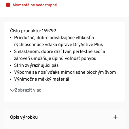
Momentálne nedostupné
Číslo produktu: 169792
Priedušné, dobre odvádzajúce vlhkosť a
rýchloschnúce vďaka úprave DryActive Plus
S elastanom: dobre drží tvar, perfektne sedí a
zároveň umožňuje úplnú voľnosť pohybu
Strih zvýrazňujúci pás
Výborne sa nosí vďaka mimoriadne plochým švom
Výnimočne mäkký materiál
Okrúhly výstrih a raglánové rukávy s otvorom na
Zobraziť viac
palec
Mierne zaoblený spodný okraj pre ženskú siluetu
S potlačou s logom na hrudníku
Opis výrobku