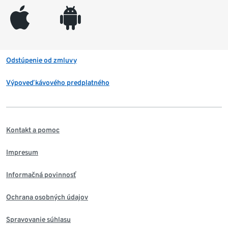
appleinc
android
Odstúpenie od zmluvy
Výpoveď kávového predplatného
Kontakt a pomoc
Impresum
Informačná povinnosť
Ochrana osobných údajov
Spravovanie súhlasu