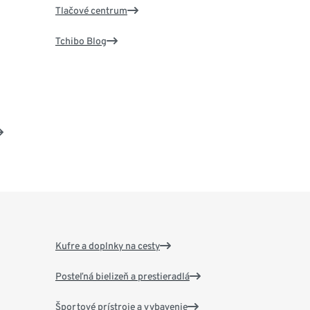
Tlačové centrum
Tchibo Blog
Kufre a doplnky na cesty
Posteľná bielizeň a prestieradlá
Športové prístroje a vybavenie