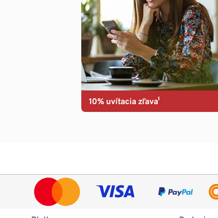
10% uvítacia zľava¹