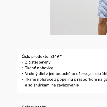
Číslo produktu: 214971
Z čistej bavlny
Tkané nohavice
Vrchný diel z jednoduchého džerseja s okrú
Tkané nohavice z popelínu s rázporkom na g
a so šnúrkami na zaväzovanie
Opis výrobku