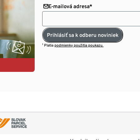
E-mailová adresa*
Prihlásiť sa k odberu noviniek
¹ Platia
podmienky použitia poukazu.