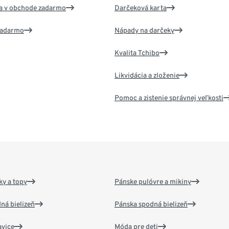
va v obchode zadarmo
Darčeková karta
 zadarmo
Nápady na darčeky
Kvalita Tchibo
Likvidácia a zloženie
Pomoc a zistenie správnej veľkosti
y a topy
Pánske pulóvre a mikiny
ná bielizeň
Pánska spodná bielizeň
vice
Móda pre deti