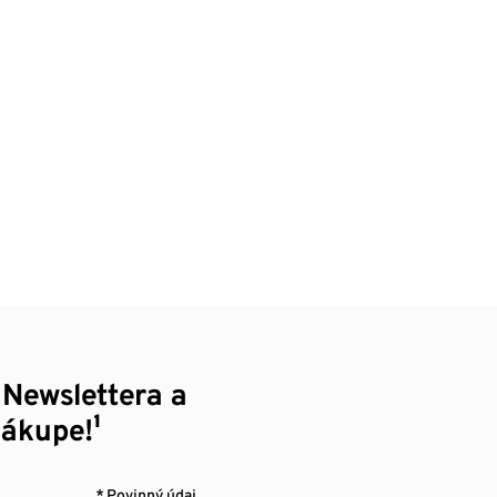
 Newslettera a
nákupe!¹
* Povinný údaj