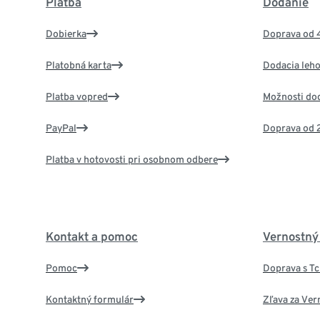
Platba
Dodanie
Dobierka
Doprava od 
Platobná karta
Dodacia leho
Platba vopred
Možnosti do
PayPal
Doprava od 
Platba v hotovosti pri osobnom odbere
Kontakt a pomoc
Vernostný
Pomoc
Doprava s T
Kontaktný formulár
Zľava za Ver