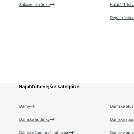
Zákaznícka linka
Každá 11. ká
Registrácia
Najobľúbenejšie kategórie
Dámy
Dámske blúzk
Dámske hodinky
Dámska spod
Dámske športové nohavice
Dámske noha