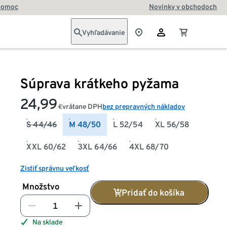
pomoc
Novinky v obchodoch
Vyhľadávanie
Súprava krátkeho pyžama
24,99
vrátane DPH
bez prepravných nákladov
€
S 44/46
M 48/50
L 52/54
XL 56/58
XXL 60/62
3XL 64/66
4XL 68/70
Zistiť správnu veľkosť
Množstvo
Pridať do košíka
Na sklade