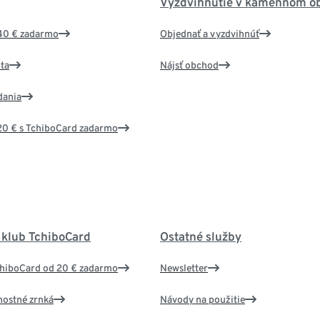
Vyzdvihnutie v kamennom o
40 € zadarmo
Objednať a vyzdvihnúť
ta
Nájsť obchod
dania
20 € s TchiboCard zadarmo
 klub TchiboCard
Ostatné služby
chiboCard od 20 € zadarmo
Newsletter
nostné zrnká
Návody na použitie