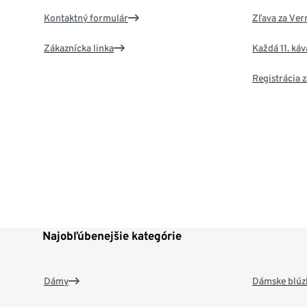
Kontaktný formulár
Zľava za Ver
Zákaznícka linka
Každá 11. ká
Registrácia
Najobľúbenejšie kategórie
Dámy
Dámske blúzk