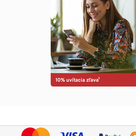
10% uvítacia zľava¹