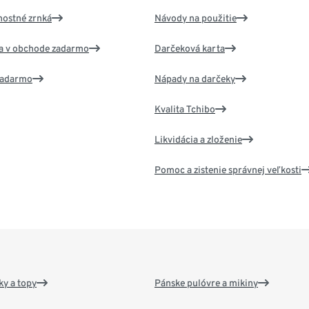
nostné zrnká
Návody na použitie
va v obchode zadarmo
Darčeková karta
 zadarmo
Nápady na darčeky
Kvalita Tchibo
Likvidácia a zloženie
Pomoc a zistenie správnej veľkosti
y a topy
Pánske pulóvre a mikiny