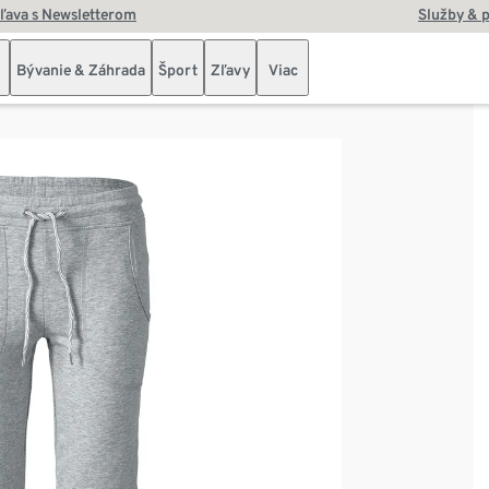
zľava s Newsletterom
Služby & 
Bývanie & Záhrada
Šport
Zľavy
Viac