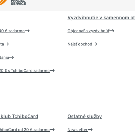
Vyzdvihnutie v kamennom o
40 € zadarmo
Objednať a vyzdvihnúť
ta
Nájsť obchod
dania
20 € s TchiboCard zadarmo
 klub TchiboCard
Ostatné služby
chiboCard od 20 € zadarmo
Newsletter