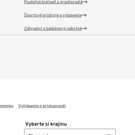
Posteľná bielizeň a prestieradlá
Športové prístroje a vybavenie
Záhradný a balkónový nábytok
dmienky
Vyhlásenie o prístupnosti
Vyberte si krajinu