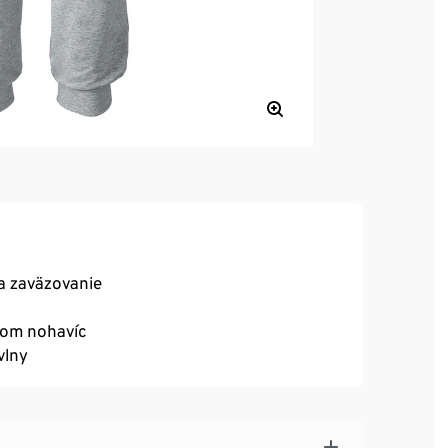
a zaväzovanie
com nohavíc
vlny