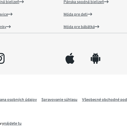
ná bielizeň
Pánska spodná bielizeň
vice
Móda pre deti
ánky
Móda pre bábätká
gram
appleinc
android
ana osobných údajov
Spravovanie súhlasu
Všeobecné obchodné po
avy
nájdete tu