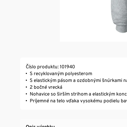
Číslo produktu: 101940
S recyklovaným polyesterom
S elastickým pásom a ozdobnými šnúrkami n
2 bočné vrecká
Nohavice so širším strihom a elastickým kon
Príjemné na telo vďaka vysokému podielu ba
Opis výrobku