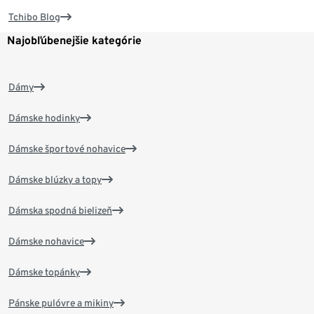
Tchibo Blog
Najobľúbenejšie kategórie
Dámy
Dámske hodinky
Dámske športové nohavice
Dámske blúzky a topy
Dámska spodná bielizeň
Dámske nohavice
Dámske topánky
Pánske pulóvre a mikiny