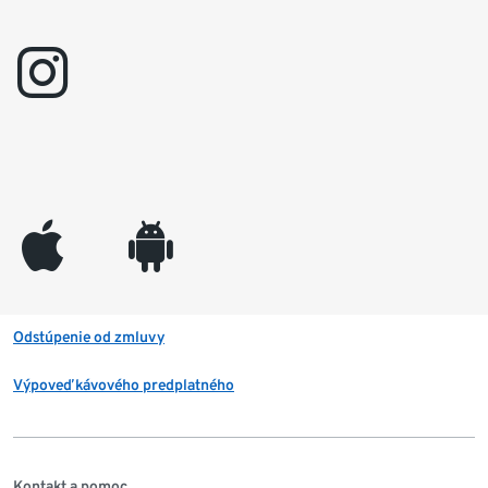
instagram
appleinc
android
Odstúpenie od zmluvy
Výpoveď kávového predplatného
Kontakt a pomoc