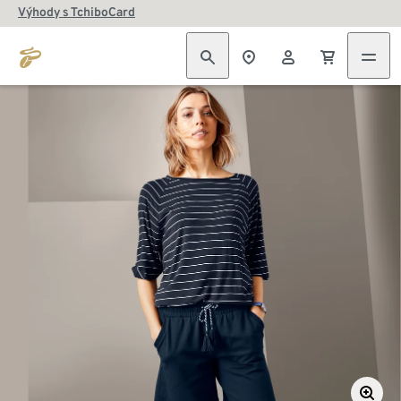
Výhody s TchiboCard