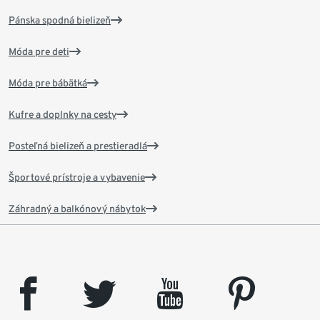
Pánska spodná bielizeň
Móda pre deti
Móda pre bábätká
Kufre a doplnky na cesty
Posteľná bielizeň a prestieradlá
Športové prístroje a vybavenie
Záhradný a balkónový nábytok
facebook
twitter
youtube
pinterest