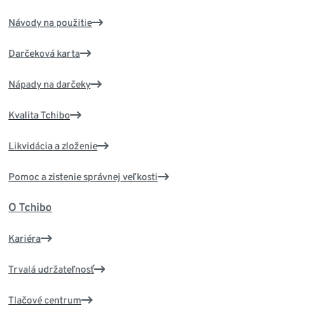
Návody na použitie
Darčeková karta
Nápady na darčeky
Kvalita Tchibo
Likvidácia a zloženie
Pomoc a zistenie správnej veľkosti
O Tchibo
Kariéra
Trvalá udržateľnosť
Tlačové centrum