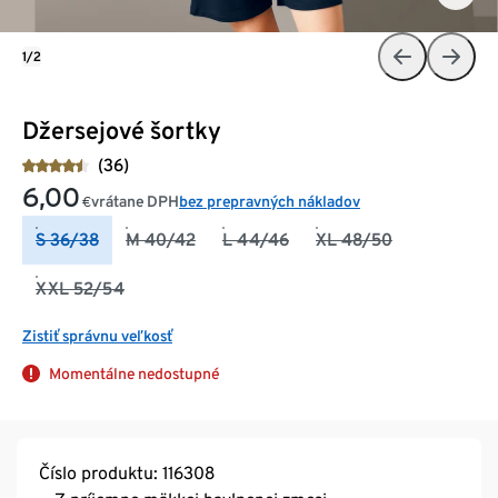
1/2
Džersejové šortky
(36)
6,00
vrátane DPH
bez prepravných nákladov
€
S 36/38
M 40/42
L 44/46
XL 48/50
XXL 52/54
Zistiť správnu veľkosť
Momentálne nedostupné
Číslo produktu: 116308