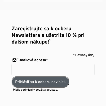
Zaregistrujte sa k odberu
Newslettera a ušetrite 10 % pri
ďalšom nákupe!¹
* Povinný údaj
E-mailová adresa*
Prihlásiť sa k odberu noviniek
¹ Platia
podmienky použitia poukazu.