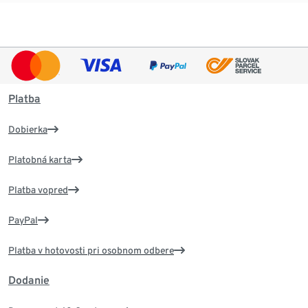
Platba
Dobierka
Platobná karta
Platba vopred
PayPal
Platba v hotovosti pri osobnom odbere
Dodanie