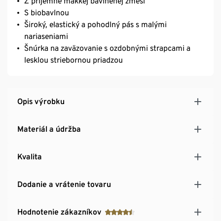
Z príjemne mäkkej bavlnenej zmesi
S biobavlnou
Široký, elastický a pohodlný pás s malými
nariaseniami
Šnúrka na zaväzovanie s ozdobnými strapcami a
lesklou striebornou priadzou
Opis výrobku
Materiál a údržba
Kvalita
Dodanie a vrátenie tovaru
Hodnotenie zákazníkov