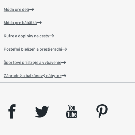
Móda pre deti
Móda pre bábätká
Kufre a doplnky na cesty
Posteľná bielizeň a prestieradlá
Športové prístroje a vybavenie
Záhradný a balkónový nábytok
facebook
twitter
youtube
pinterest