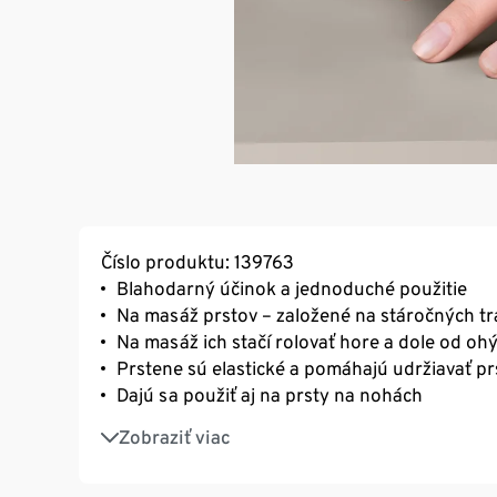
Číslo produktu: 139763
Blahodarný účinok a jednoduché použitie
Na masáž prstov – založené na stáročných t
Na masáž ich stačí rolovať hore a dole od oh
Prstene sú elastické a pomáhajú udržiavať pr
Dajú sa použiť aj na prsty na nohách
Na uvoľnené wellness chvíle, ktoré si môžete
Zobraziť viac
Malé a praktické – ideálne aj na cesty alebo pr