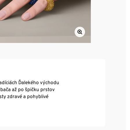
radíciách Ďalekého východu
ýbača až po špičku prstov
sty zdravé a pohyblivé
 dopriať kedykoľvek
i práci