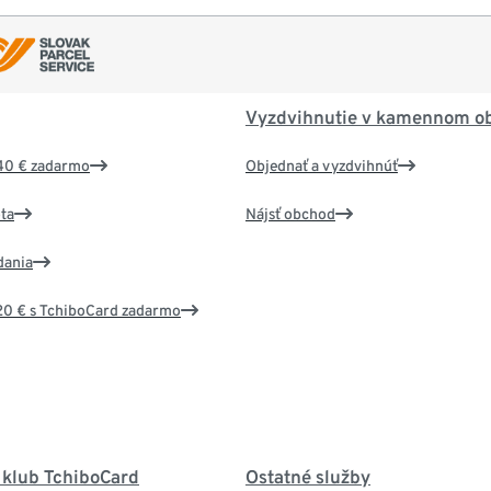
Vyzdvihnutie v kamennom o
40 € zadarmo
Objednať a vyzdvihnúť
ta
Nájsť obchod
dania
20 € s TchiboCard zadarmo
 klub TchiboCard
Ostatné služby