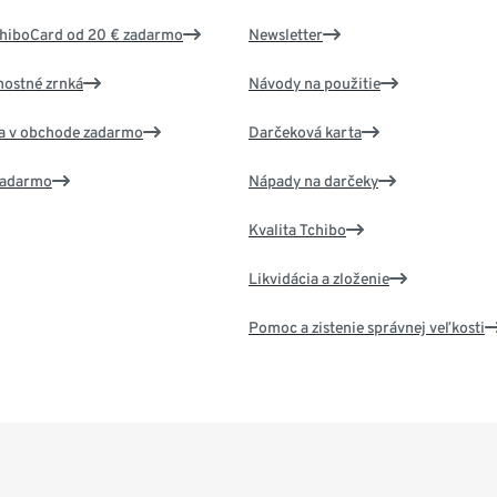
chiboCard od 20 € zadarmo
Newsletter
nostné zrnká
Návody na použitie
va v obchode zadarmo
Darčeková karta
 zadarmo
Nápady na darčeky
Kvalita Tchibo
Likvidácia a zloženie
Pomoc a zistenie správnej veľkosti