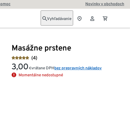
pomoc
Novinky v obchodoch
Vyhľadávanie
Masážne prstene
(4)
3,00
vrátane DPH
bez prepravných nákladov
€
Momentálne nedostupné