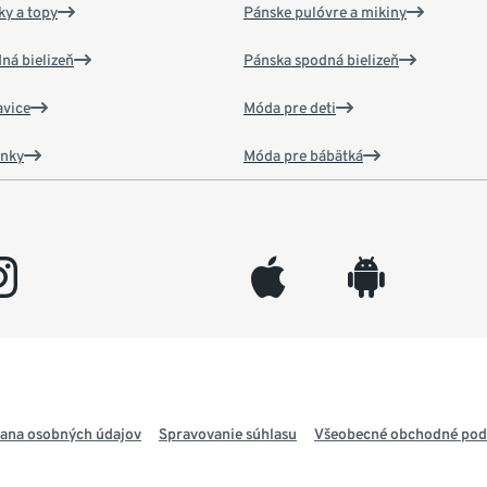
y a topy
Pánske pulóvre a mikiny
ná bielizeň
Pánska spodná bielizeň
vice
Móda pre deti
ánky
Móda pre bábätká
gram
appleinc
android
ana osobných údajov
Spravovanie súhlasu
Všeobecné obchodné po