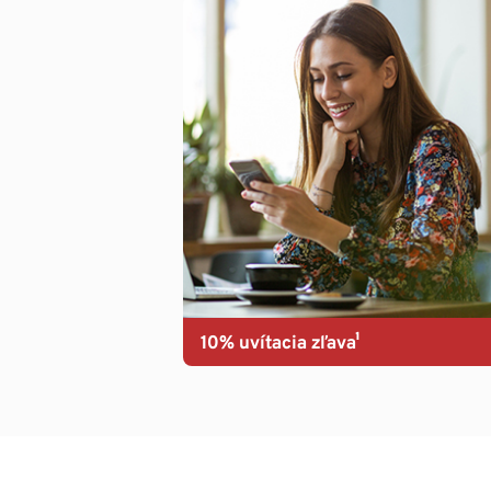
10% uvítacia zľava¹