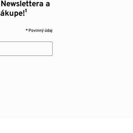
 Newslettera a
nákupe!¹
* Povinný údaj