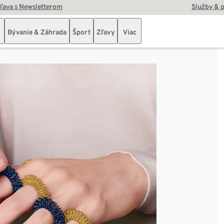
zľava s Newsletterom
Služby & 
Bývanie & Záhrada
Šport
Zľavy
Viac