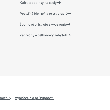
Kufre a doplnky na cesty
Posteľná bielizeň a prestieradlá
Športové prístroje a vybavenie
Záhradný a balkónový nábytok
dmienky
Vyhlásenie o prístupnosti