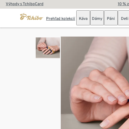
Výhody s TchiboCard
10 % 
Prehľad kolekcií
Káva
Dámy
Páni
Deti