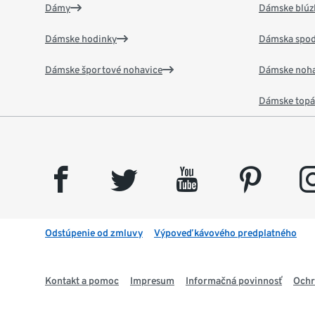
Dámy
Dámske blúzk
Dámske hodinky
Dámska spod
Dámske športové nohavice
Dámske noha
Dámske top
facebook
twitter
youtube
pinterest
insta
Odstúpenie od zmluvy
Výpoveď kávového predplatného
Kontakt a pomoc
Impresum
Informačná povinnosť
Ochr