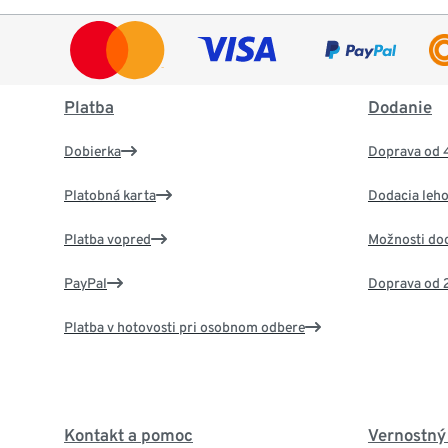
Platba
Dodanie
Dobierka
Doprava od 
Platobná karta
Dodacia leho
Platba vopred
Možnosti do
PayPal
Doprava od 
Platba v hotovosti pri osobnom odbere
Kontakt a pomoc
Vernostný