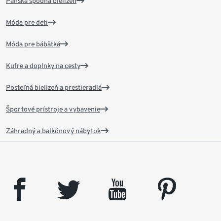
Pánska spodná bielizeň
Móda pre deti
Móda pre bábätká
Kufre a doplnky na cesty
Posteľná bielizeň a prestieradlá
Športové prístroje a vybavenie
Záhradný a balkónový nábytok
facebook
twitter
youtube
pinterest