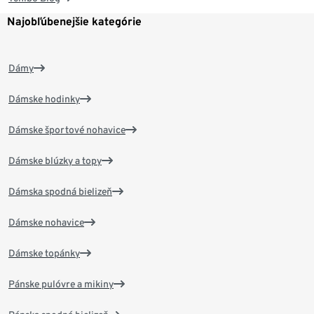
Najobľúbenejšie kategórie
Dámy
Dámske hodinky
Dámske športové nohavice
Dámske blúzky a topy
Dámska spodná bielizeň
Dámske nohavice
Dámske topánky
Pánske pulóvre a mikiny