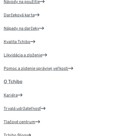
Návody na použitie
Darčeková karta
Nápady na darčeky
Kvalita Tchibo
Likvidácia a zloženie
Pomoc a zistenie správnej veľkosti
O Tchibo
Kariéra
Trvalá udržateľnosť
Tlačové centrum
Tchibo Blog