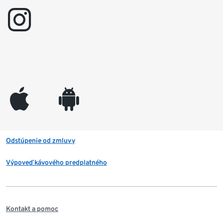
instagram
appleinc
android
Odstúpenie od zmluvy
Výpoveď kávového predplatného
Kontakt a pomoc