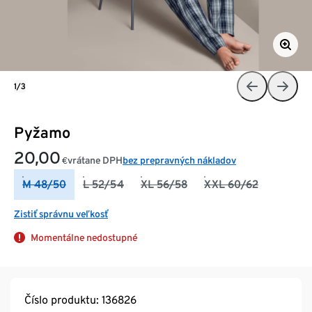
1/3
Pyžamo
20,00
vrátane DPH
bez prepravných nákladov
€
M 48/50
L 52/54
XL 56/58
XXL 60/62
Zistiť správnu veľkosť
Momentálne nedostupné
Číslo produktu: 136826