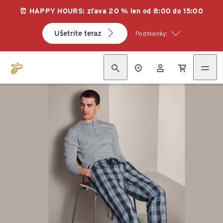
⏰ HAPPY HOURS: zľava 20 % len od 8:00 do 15:00
Ušetrite teraz
Podmienky: