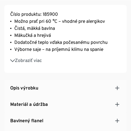
Číslo produktu: 185900
Možno prať pri 60 °C – vhodné pre alergikov
Čistá, mäkká bavlna
Mäkučká a hrejivá
Dodatočné teplo vďaka počesanému povrchu
Výborne saje – na príjemnú klímu na spanie
Jednoducho sa navlieka a nekrčí sa vďaka
Zobraziť viac
sťahovaniu na gumu v oblasti hlavy a nôh
Vhodné na matrace s výškou do 25 cm
Opis výrobku
Materiál a údržba
Bavlnený flanel