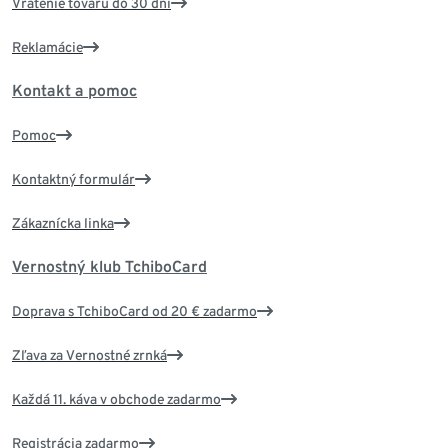
Vrátenie tovaru do 30 dní
Reklamácie
Kontakt a pomoc
Pomoc
Kontaktný formulár
Zákaznícka linka
Vernostný klub TchiboCard
Doprava s TchiboCard od 20 € zadarmo
Zľava za Vernostné zrnká
Každá 11. káva v obchode zadarmo
Registrácia zadarmo