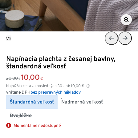
1/2
Napínacia plachta z česanej bavlny,
štandardná veľkosť
10,00
20,00
€
€
Najnižšia cena za posledných 30 dní:
10,00
€
vrátane DPH
bez prepravných nákladov
Štandardná veľkosť
Nadmerná veľkosť
Dvojlôžko
Momentálne nedostupné