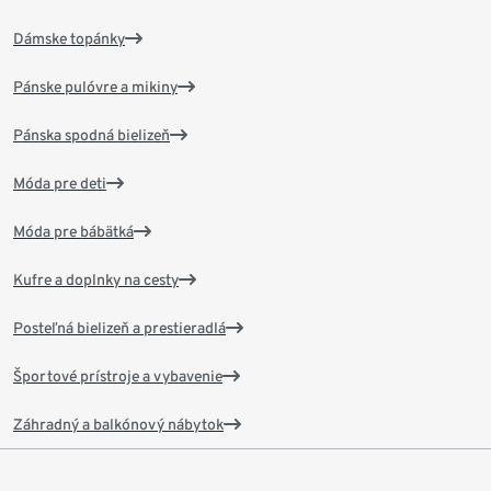
Dámske topánky
Pánske pulóvre a mikiny
Pánska spodná bielizeň
Móda pre deti
Móda pre bábätká
Kufre a doplnky na cesty
Posteľná bielizeň a prestieradlá
Športové prístroje a vybavenie
Záhradný a balkónový nábytok