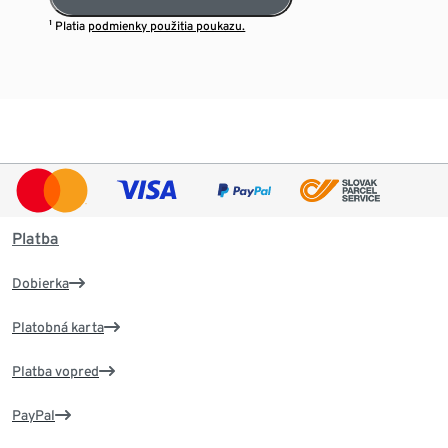
¹ Platia
podmienky použitia poukazu.
Platba
Dobierka
Platobná karta
Platba vopred
PayPal