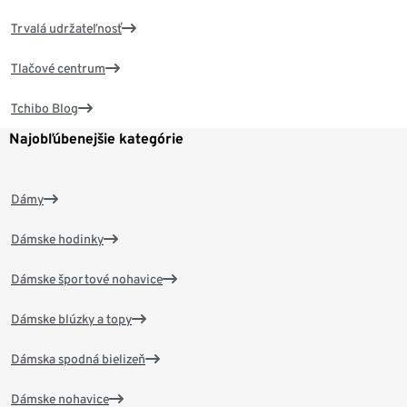
Trvalá udržateľnosť
Tlačové centrum
Tchibo Blog
Najobľúbenejšie kategórie
Dámy
Dámske hodinky
Dámske športové nohavice
Dámske blúzky a topy
Dámska spodná bielizeň
Dámske nohavice