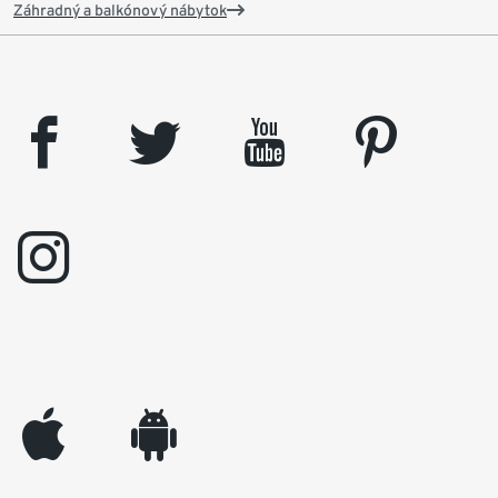
Záhradný a balkónový nábytok
facebook
twitter
youtube
pinterest
instagram
appleinc
android