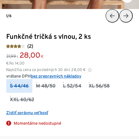
1/6
Funkčné tričká s vlnou, 2 ks
(2)
28,00
31,99
€
€
€/ks
14,00
Najnižšia cena za posledných 30 dní:
28,00
€
vrátane DPH
bez prepravných nákladov
S 44/46
M 48/50
L 52/54
XL 56/58
XXL 60/62
Zistiť správnu veľkosť
Momentálne nedostupné