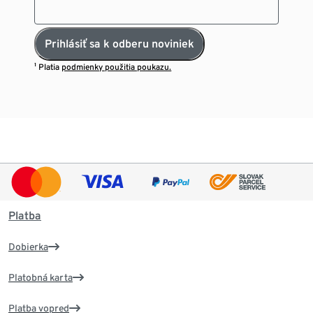
Prihlásiť sa k odberu noviniek
¹ Platia
podmienky použitia poukazu.
Platba
Dobierka
Platobná karta
Platba vopred