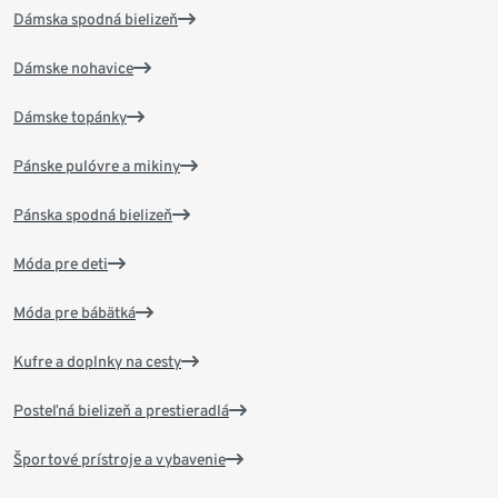
Dámska spodná bielizeň
Dámske nohavice
Dámske topánky
Pánske pulóvre a mikiny
Pánska spodná bielizeň
Móda pre deti
Móda pre bábätká
Kufre a doplnky na cesty
Posteľná bielizeň a prestieradlá
Športové prístroje a vybavenie