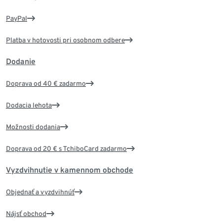
PayPal
Platba v hotovosti pri osobnom odbere
Dodanie
Doprava od 40 € zadarmo
Dodacia lehota
Možnosti dodania
Doprava od 20 € s TchiboCard zadarmo
Vyzdvihnutie v kamennom obchode
Objednať a vyzdvihnúť
Nájsť obchod