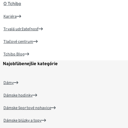
O Tchibo
Kariéra
Trvalá udržateľnosť
Tlačové centrum
Tchibo Blog
Najobľúbenejšie kategórie
Dámy
Dámske hodinky
Dámske športové nohavice
Dámske blúzky a topy