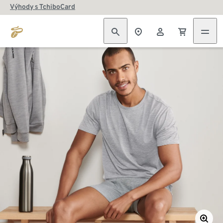
Výhody s TchiboCard