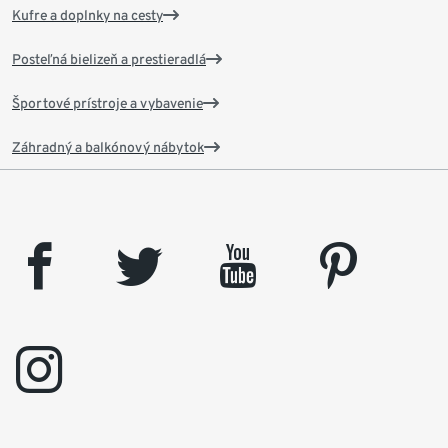
Kufre a doplnky na cesty
Posteľná bielizeň a prestieradlá
Športové prístroje a vybavenie
Záhradný a balkónový nábytok
facebook
twitter
youtube
pinterest
instagram