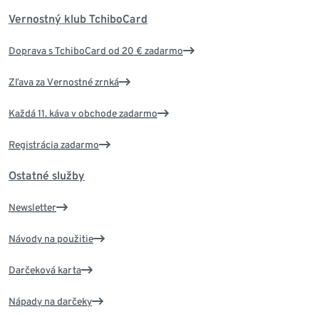
Vernostný klub TchiboCard
Doprava s TchiboCard od 20 € zadarmo
Zľava za Vernostné zrnká
Každá 11. káva v obchode zadarmo
Registrácia zadarmo
Ostatné služby
Newsletter
Návody na použitie
Darčeková karta
Nápady na darčeky