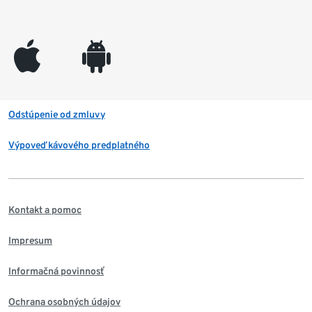
appleinc
android
Odstúpenie od zmluvy
Výpoveď kávového predplatného
Kontakt a pomoc
Impresum
Informačná povinnosť
Ochrana osobných údajov