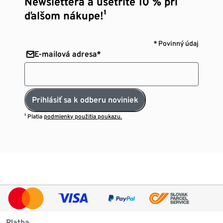
Newslettera a ušetrite 10 % pri
ďalšom nákupe!¹
* Povinný údaj
E-mailová adresa*
Prihlásiť sa k odberu noviniek
¹ Platia
podmienky použitia poukazu.
Platba