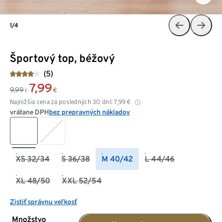
1/4
Športový top, béžový
(5)
7,99
9,99
€
€
Najnižšia cena za posledných 30 dní:
7,99
€
vrátane DPH
bez prepravných nákladov
XS 32/34
S 36/38
M 40/42
L 44/46
XL 48/50
XXL 52/54
Zistiť správnu veľkosť
Množstvo