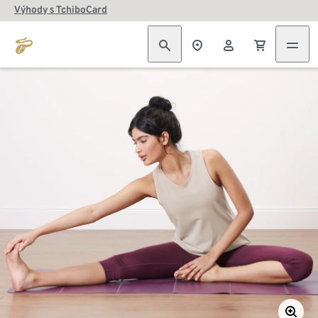
Výhody s TchiboCard