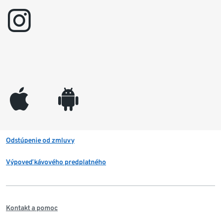
instagram
appleinc
android
Odstúpenie od zmluvy
Výpoveď kávového predplatného
Kontakt a pomoc