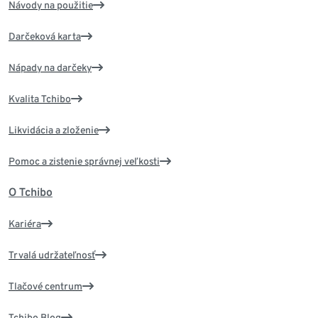
Návody na použitie
Darčeková karta
Nápady na darčeky
Kvalita Tchibo
Likvidácia a zloženie
Pomoc a zistenie správnej veľkosti
O Tchibo
Kariéra
Trvalá udržateľnosť
Tlačové centrum
Tchibo Blog