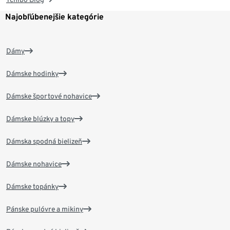
Najobľúbenejšie kategórie
Dámy
Dámske hodinky
Dámske športové nohavice
Dámske blúzky a topy
Dámska spodná bielizeň
Dámske nohavice
Dámske topánky
Pánske pulóvre a mikiny