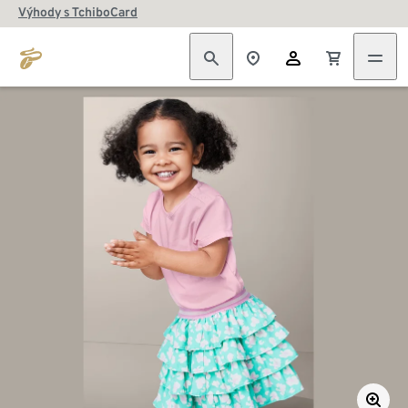
Výhody s TchiboCard