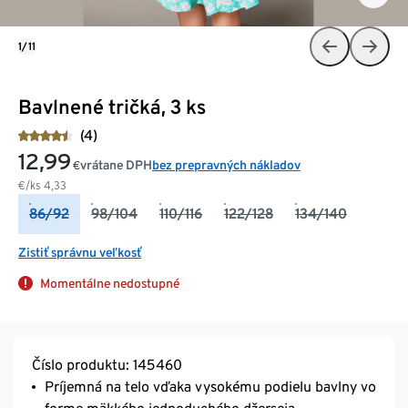
1/11
Bavlnené tričká, 3 ks
(4)
12,99
vrátane DPH
bez prepravných nákladov
€
€/ks
4,33
86/92
98/104
110/116
122/128
134/140
Zistiť správnu veľkosť
Momentálne nedostupné
Číslo produktu: 145460
Príjemná na telo vďaka vysokému podielu bavlny vo