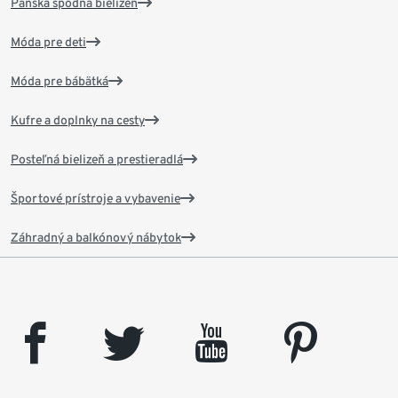
Pánska spodná bielizeň
Móda pre deti
Móda pre bábätká
Kufre a doplnky na cesty
Posteľná bielizeň a prestieradlá
Športové prístroje a vybavenie
Záhradný a balkónový nábytok
facebook
twitter
youtube
pinterest