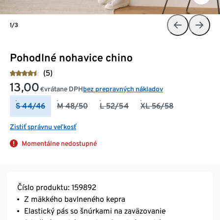
1/3
Pohodlné nohavice chino
(5)
13,00
vrátane DPH
bez prepravných nákladov
€
S 44/46
M 48/50
L 52/54
XL 56/58
Zistiť správnu veľkosť
Momentálne nedostupné
Číslo produktu: 159892
Z mäkkého bavlneného kepra
Elastický pás so šnúrkami na zaväzovanie