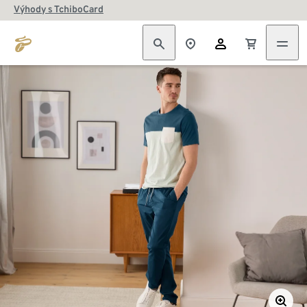
Výhody s TchiboCard