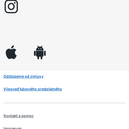
instagram
appleinc
android
Odstúpenie od zmluvy
Výpoveď kávového predplatného
Kontakt a pomoc
Impresum