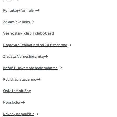
Kontaktný formulár
Zákaznícka linka
Vernostný klub TchiboCard
Doprava s TchiboCard od 20 € zadarmo
Zľava za Vernostné zrnká
Každá 11. káva v obchode zadarmo
Registrácia zadarmo
Ostatné služby
Newsletter
Návody na použitie