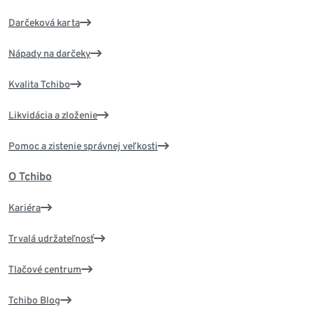
Darčeková karta
Nápady na darčeky
Kvalita Tchibo
Likvidácia a zloženie
Pomoc a zistenie správnej veľkosti
O Tchibo
Kariéra
Trvalá udržateľnosť
Tlačové centrum
Tchibo Blog