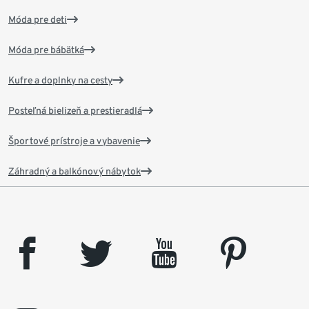
Móda pre deti
Móda pre bábätká
Kufre a doplnky na cesty
Posteľná bielizeň a prestieradlá
Športové prístroje a vybavenie
Záhradný a balkónový nábytok
facebook
twitter
youtube
pinterest