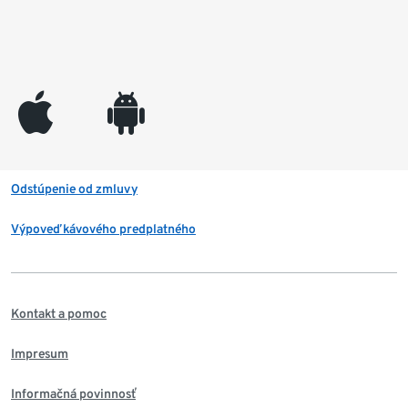
appleinc
android
Odstúpenie od zmluvy
Výpoveď kávového predplatného
Kontakt a pomoc
Impresum
Informačná povinnosť