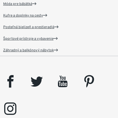
Móda pre bábätká
Kufre a doplnky na cesty
Posteľná bielizeň a prestieradlá
Športové prístroje a vybavenie
Záhradný a balkónový nábytok
facebook
twitter
youtube
pinterest
instagram