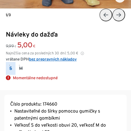
1/3
Návleky do dažďa
5,00
9,99
€
€
Najnižšia cena za posledných 30 dní:
5,00
€
vrátane DPH
bez prepravných nákladov
S
M
Momentálne nedostupné
Číslo produktu: 174660
Nastaviteľné do šírky pomocou gumičky s
patentnými gombíkmi
Veľkosť S do veľkosti obuvi 20, veľkosť M do