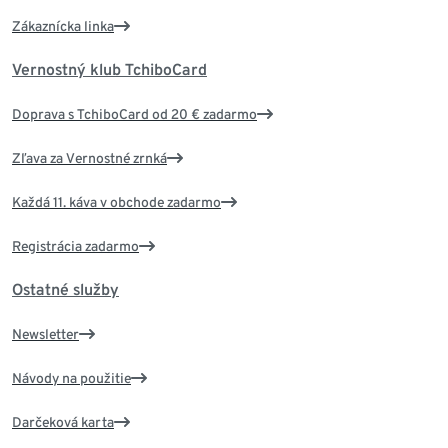
Zákaznícka linka
Vernostný klub TchiboCard
Doprava s TchiboCard od 20 € zadarmo
Zľava za Vernostné zrnká
Každá 11. káva v obchode zadarmo
Registrácia zadarmo
Ostatné služby
Newsletter
Návody na použitie
Darčeková karta