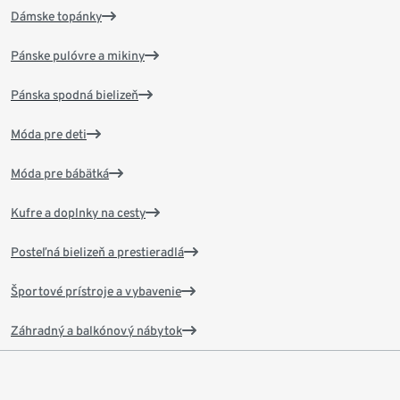
Dámske topánky
Pánske pulóvre a mikiny
Pánska spodná bielizeň
Móda pre deti
Móda pre bábätká
Kufre a doplnky na cesty
Posteľná bielizeň a prestieradlá
Športové prístroje a vybavenie
Záhradný a balkónový nábytok