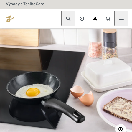
Výhody s TchiboCard