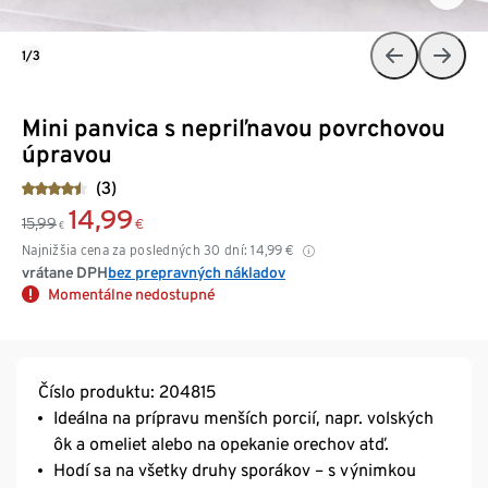
1/3
Mini panvica s nepriľnavou povrchovou
úpravou
(3)
14,99
15,99
€
€
Najnižšia cena za posledných 30 dní:
14,99
€
vrátane DPH
bez prepravných nákladov
Momentálne nedostupné
Číslo produktu: 204815
Ideálna na prípravu menších porcií, napr. volských
ôk a omeliet alebo na opekanie orechov atď.
Hodí sa na všetky druhy sporákov – s výnimkou