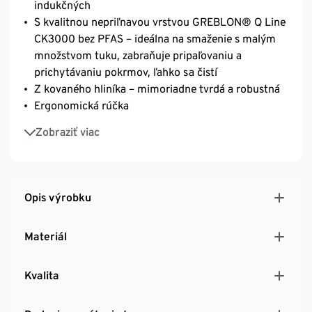
indukčných
S kvalitnou nepriľnavou vrstvou GREBLON® Q Line
CK3000 bez PFAS – ideálna na smaženie s malým
množstvom tuku, zabraňuje pripaľovaniu a
prichytávaniu pokrmov, ľahko sa čistí
Z kovaného hliníka – mimoriadne tvrdá a robustná
Ergonomická rúčka
Kompaktný a priestorovo úsporný
Zobraziť viac
Opis výrobku
Materiál
Kvalita