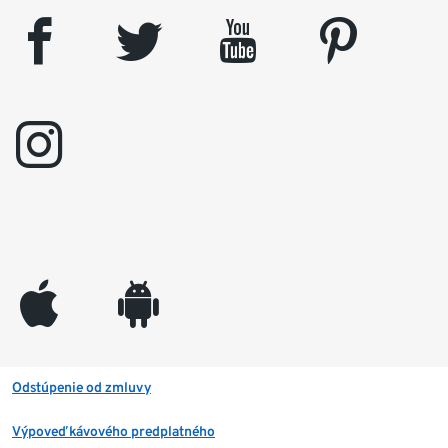
facebook
twitter
youtube
pinterest
instagram
appleinc
android
Odstúpenie od zmluvy
Výpoveď kávového predplatného