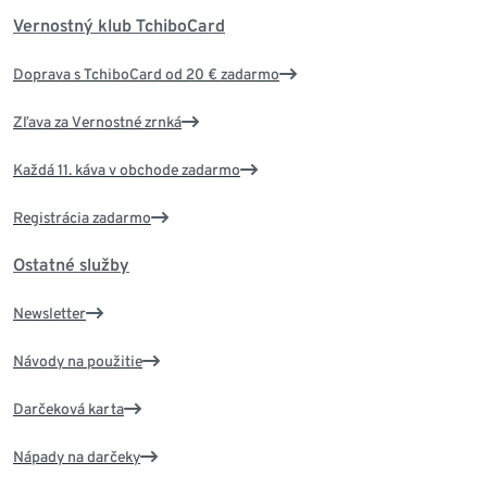
Vernostný klub TchiboCard
Doprava s TchiboCard od 20 € zadarmo
Zľava za Vernostné zrnká
Každá 11. káva v obchode zadarmo
Registrácia zadarmo
Ostatné služby
Newsletter
Návody na použitie
Darčeková karta
Nápady na darčeky