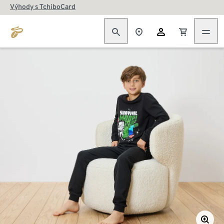
Výhody s TchiboCard