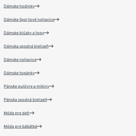
Dámske hodinky
Dámske športové nohavice
Dámske blúzky a topy
Dámska spodná bielizeň
Dámske nohavice
Dámske topánky
Pánske pulóvre a mikiny
Pánska spodná bielizeň
Móda pre deti
Móda pre bábätká