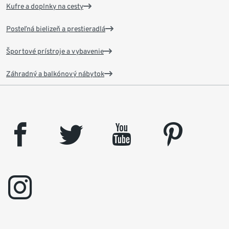
Kufre a doplnky na cesty
Posteľná bielizeň a prestieradlá
Športové prístroje a vybavenie
Záhradný a balkónový nábytok
facebook
twitter
youtube
pinterest
instagram