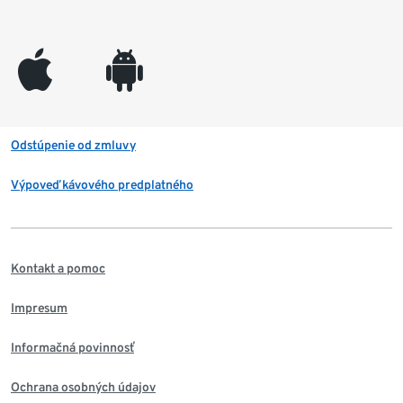
appleinc
android
Odstúpenie od zmluvy
Výpoveď kávového predplatného
Kontakt a pomoc
Impresum
Informačná povinnosť
Ochrana osobných údajov