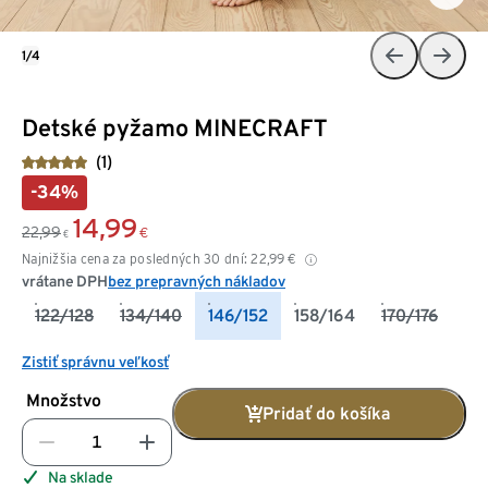
1/4
Detské pyžamo MINECRAFT
(1)
-34%
14,99
22,99
€
€
Najnižšia cena za posledných 30 dní:
22,99
€
vrátane DPH
bez prepravných nákladov
122/128
134/140
146/152
158/164
170/176
Zistiť správnu veľkosť
Množstvo
Pridať do košíka
Na sklade