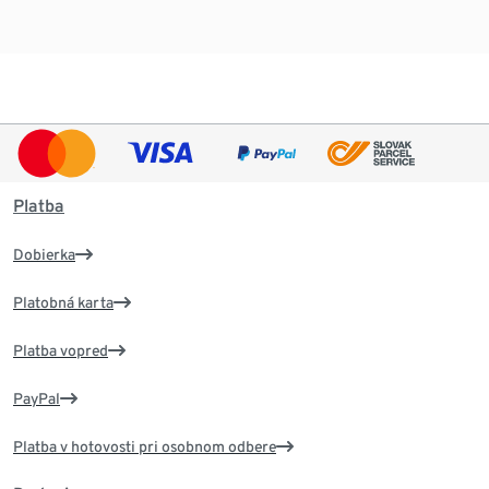
Platba
Dobierka
Platobná karta
Platba vopred
PayPal
Platba v hotovosti pri osobnom odbere