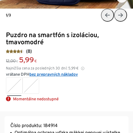
1/3
Puzdro na smartfón s izoláciou,
tmavomodré
(8)
5,99
12,00
€
€
Najnižšia cena za posledných 30 dní:
5,99
€
vrátane DPH
bez prepravných nákladov
Momentálne nedostupné
Číslo produktu: 184914
Optimálna ochrana vďaka mäkkej penovej výstelke