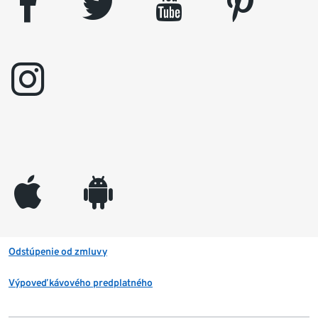
facebook
twitter
youtube
pinterest
instagram
appleinc
android
Odstúpenie od zmluvy
Výpoveď kávového predplatného