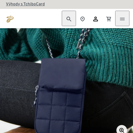
Výhody s TchiboCard