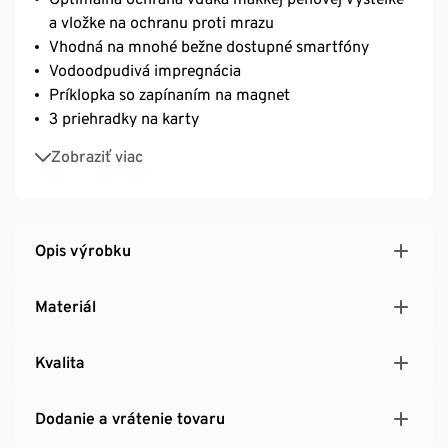
a vložke na ochranu proti mrazu
Vhodná na mnohé bežne dostupné smartfóny
Vodoodpudivá impregnácia
Príklopka so zapínaním na magnet
3 priehradky na karty
Zips s vodoodpudivou povrchovou úpravou
Zobraziť viac
Šnúrka s kovovou brzdičkou s možnosťou
nastavenia šírky
Opis výrobku
Materiál
Kvalita
Dodanie a vrátenie tovaru