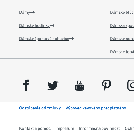
Dámy
Dámske blúzk
Dámske hodinky
Dámska spod
Dámske športové nohavice
Dámske noha
Dámske top
facebook
twitter
youtube
pinterest
insta
Odstúpenie od zmluvy
Výpoveď kávového predplatného
Kontakt a pomoc
Impresum
Informačná povinnosť
Ochr