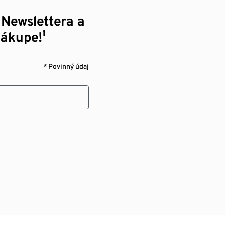
 Newslettera a
nákupe!¹
* Povinný údaj