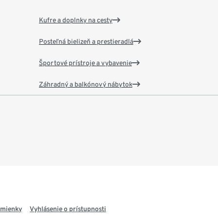
Kufre a doplnky na cesty
Posteľná bielizeň a prestieradlá
Športové prístroje a vybavenie
Záhradný a balkónový nábytok
dmienky
Vyhlásenie o prístupnosti