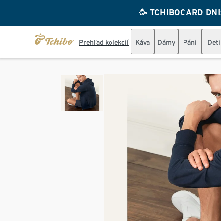
🥳 TCHIBOCARD DNI: 
Prehľad kolekcií
Káva
Dámy
Páni
Deti