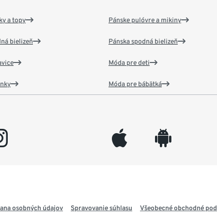
y a topy
Pánske pulóvre a mikiny
ná bielizeň
Pánska spodná bielizeň
vice
Móda pre deti
ánky
Móda pre bábätká
gram
appleinc
android
ana osobných údajov
Spravovanie súhlasu
Všeobecné obchodné po