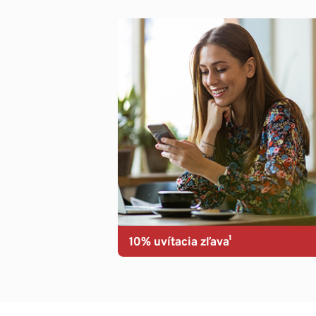
10% uvítacia zľava¹