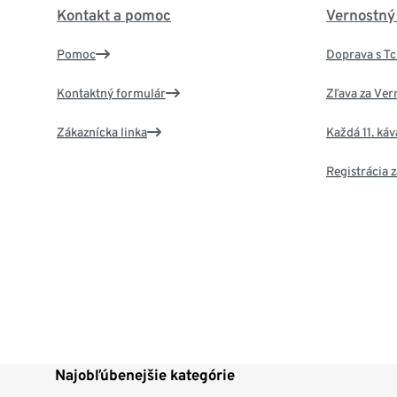
Kontakt a pomoc
Vernostný
Pomoc
Doprava s T
Kontaktný formulár
Zľava za Ver
Zákaznícka linka
Každá 11. ká
Registrácia
Najobľúbenejšie kategórie