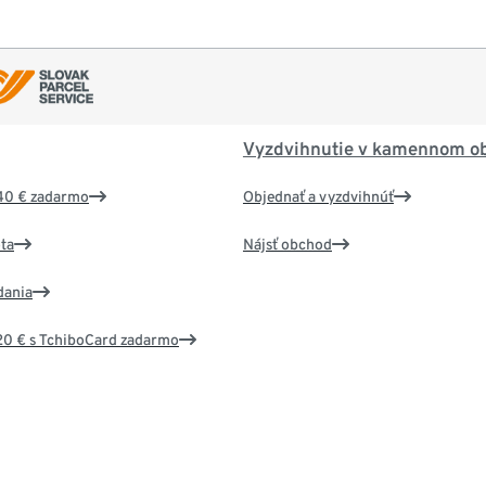
Vyzdvihnutie v kamennom o
40 € zadarmo
Objednať a vyzdvihnúť
ta
Nájsť obchod
dania
20 € s TchiboCard zadarmo