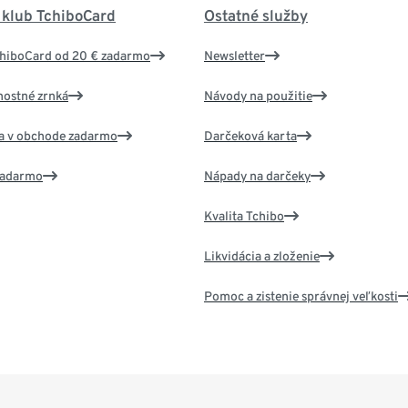
 klub TchiboCard
Ostatné služby
chiboCard od 20 € zadarmo
Newsletter
nostné zrnká
Návody na použitie
va v obchode zadarmo
Darčeková karta
 zadarmo
Nápady na darčeky
Kvalita Tchibo
Likvidácia a zloženie
Pomoc a zistenie správnej veľkosti