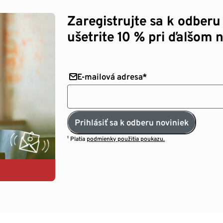
Zaregistrujte sa k odberu
ušetrite 10 % pri ďalšom 
E-mailová adresa*
Prihlásiť sa k odberu noviniek
¹ Platia
podmienky použitia poukazu.