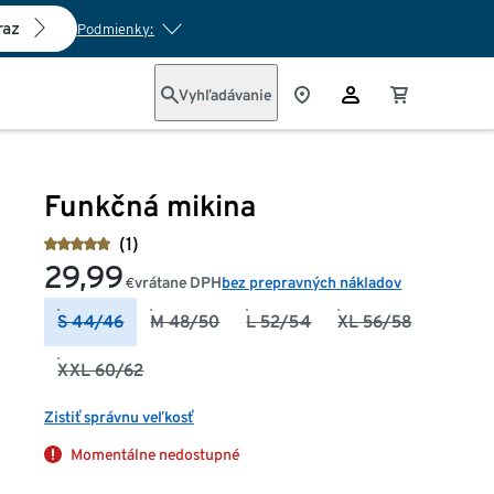
raz
Podmienky:
Vyhľadávanie
Funkčná mikina
(1)
29,99
vrátane DPH
bez prepravných nákladov
€
S 44/46
M 48/50
L 52/54
XL 56/58
XXL 60/62
Zistiť správnu veľkosť
Momentálne nedostupné