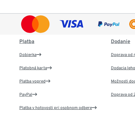
Platba
Dodanie
Dobierka
Doprava od 
Platobná karta
Dodacia leho
Platba vopred
Možnosti do
PayPal
Doprava od 
Platba v hotovosti pri osobnom odbere