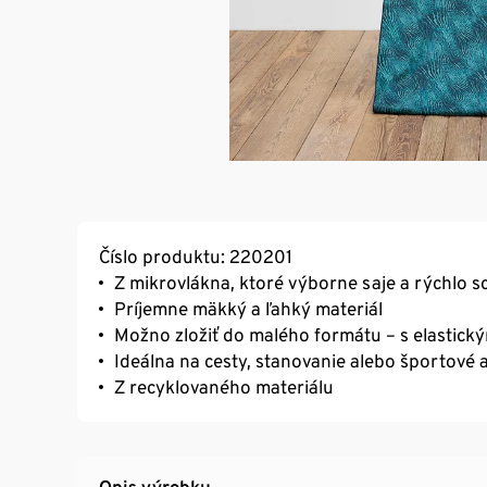
Číslo produktu: 220201
Z mikrovlákna, ktoré výborne saje a rýchlo s
Príjemne mäkký a ľahký materiál
Možno zložiť do malého formátu – s elastic
Ideálna na cesty, stanovanie alebo športové a
Z recyklovaného materiálu
Opis výrobku