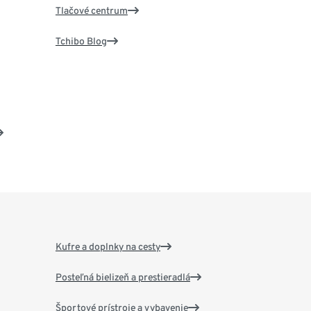
Tlačové centrum
Tchibo Blog
Kufre a doplnky na cesty
Posteľná bielizeň a prestieradlá
Športové prístroje a vybavenie