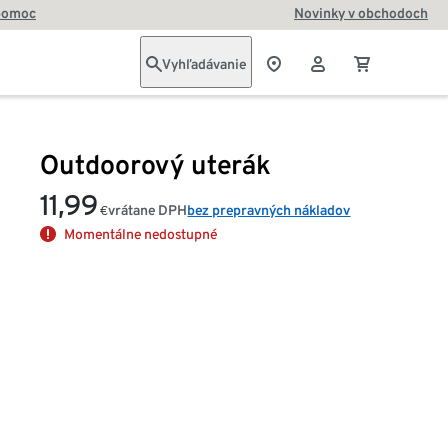
pomoc
Novinky v obchodoch
Vyhľadávanie
Outdoorový uterák
11,99
vrátane DPH
bez prepravných nákladov
€
Momentálne nedostupné