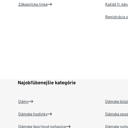
Zákaznícka linka
Každá 11. ká
Registrácia
Najobľúbenejšie kategórie
Dámy
Dámske blúzk
Dámske hodinky
Dámska spod
Dámske športové nohavice
Dámske noha