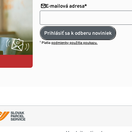
E-mailová adresa*
Prihlásiť sa k odberu noviniek
¹ Platia
podmienky použitia poukazu.