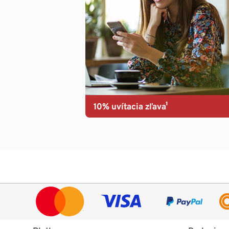
10% uvítacia zľava¹