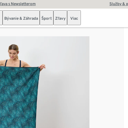
zľava s Newsletterom
Služby & 
Bývanie & Záhrada
Šport
Zľavy
Viac