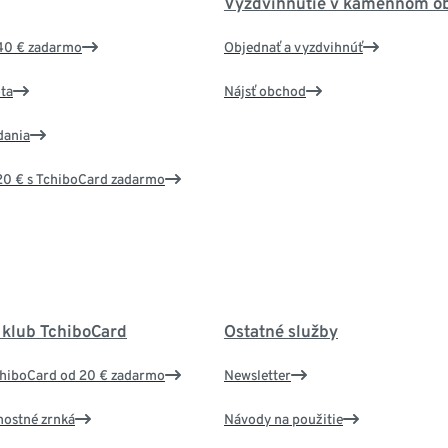
Vyzdvihnutie v kamennom o
40 € zadarmo
Objednať a vyzdvihnúť
ta
Nájsť obchod
dania
20 € s TchiboCard zadarmo
 klub TchiboCard
Ostatné služby
chiboCard od 20 € zadarmo
Newsletter
nostné zrnká
Návody na použitie