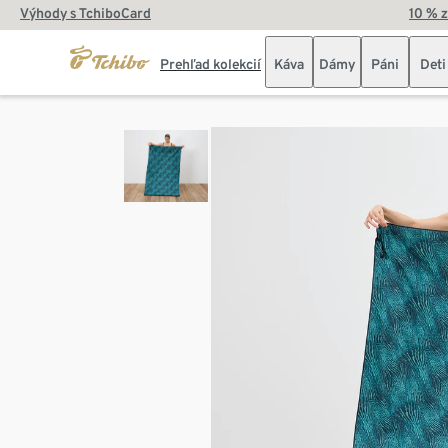
Výhody s TchiboCard
10 % 
Prehľad kolekcií
Káva
Dámy
Páni
Deti