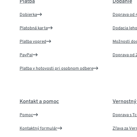
Platba
Dodanie
Dobierka
Doprava od 
Platobná karta
Dodacia leho
Platba vopred
Možnosti do
PayPal
Doprava od 
Platba v hotovosti pri osobnom odbere
Kontakt a pomoc
Vernostný
Pomoc
Doprava s T
Kontaktný formulár
Zľava za Ver