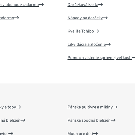
va v obchode zadarmo
Darčeková karta
 zadarmo
Nápady na darčeky
Kvalita Tchibo
Likvidácia a zloženie
Pomoc a zistenie správnej veľkosti
y a topy
Pánske pulóvre a mikiny
ná bielizeň
Pánska spodná bielizeň
vice
Móda pre deti