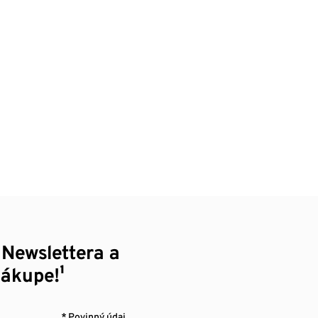
 Newslettera a
nákupe!¹
* Povinný údaj