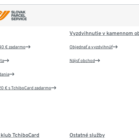
Vyzdvihnutie v kamennom o
40 € zadarmo
Objednať a vyzdvihnúť
ta
Nájsť obchod
dania
20 € s TchiboCard zadarmo
 klub TchiboCard
Ostatné služby