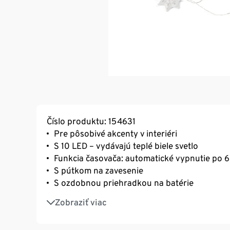
Číslo produktu: 154631
Pre pôsobivé akcenty v interiéri
S 10 LED – vydávajú teplé biele svetlo
Funkcia časovača: automatické vypnutie po 6
S pútkom na zavesenie
S ozdobnou priehradkou na batérie
Perforovaný vzor v hviezdach vytvára krásne
Zobraziť viac
Perforovaný vzor v hviezdach vytvára krásne