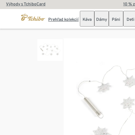
Výhody s TchiboCard
10 % 
Prehľad kolekcií
Káva
Dámy
Páni
Deti