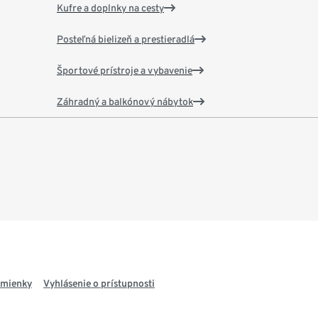
Kufre a doplnky na cesty
Posteľná bielizeň a prestieradlá
Športové prístroje a vybavenie
Záhradný a balkónový nábytok
dmienky
Vyhlásenie o prístupnosti