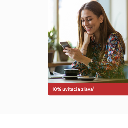
10% uvítacia zľava¹