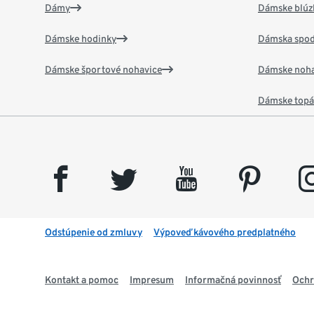
Dámy
Dámske blúzk
Dámske hodinky
Dámska spod
Dámske športové nohavice
Dámske noha
Dámske top
facebook
twitter
youtube
pinterest
insta
Odstúpenie od zmluvy
Výpoveď kávového predplatného
Kontakt a pomoc
Impresum
Informačná povinnosť
Ochr