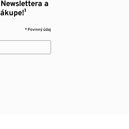
 Newslettera a
nákupe!¹
* Povinný údaj