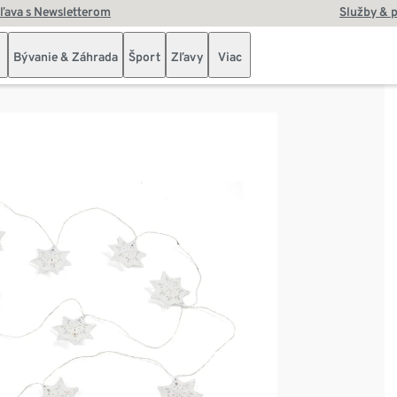
zľava s Newsletterom
Služby & 
Bývanie & Záhrada
Šport
Zľavy
Viac