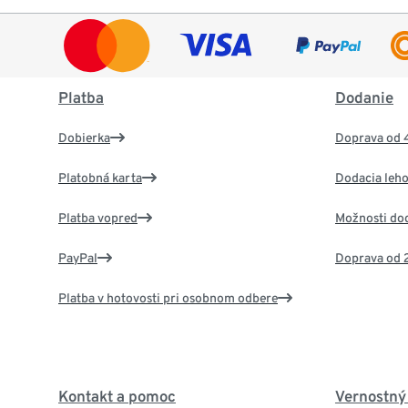
Platba
Dodanie
Dobierka
Doprava od 
Platobná karta
Dodacia leho
Platba vopred
Možnosti do
PayPal
Doprava od 
Platba v hotovosti pri osobnom odbere
Kontakt a pomoc
Vernostný