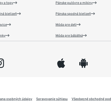
y a topy
Pánske pulóvre a mikiny
ná bielizeň
Pánska spodná bielizeň
vice
Móda pre deti
ánky
Móda pre bábätká
gram
appleinc
android
ana osobných údajov
Spravovanie súhlasu
Všeobecné obchodné po