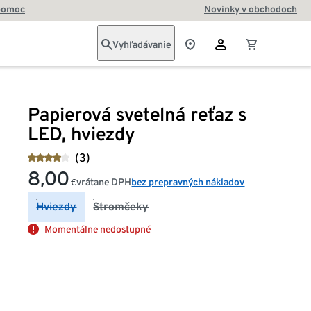
pomoc
Novinky v obchodoch
Vyhľadávanie
Papierová svetelná reťaz s
LED, hviezdy
(3)
8,00
vrátane DPH
bez prepravných nákladov
€
Hviezdy
Stromčeky
Momentálne nedostupné