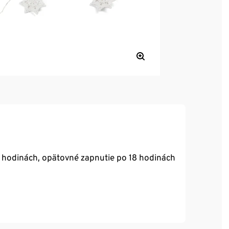
 hodinách, opätovné zapnutie po 18 hodinách
 svetelné efekty
 svetelné efekty