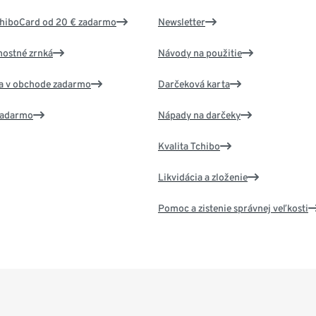
chiboCard od 20 € zadarmo
Newsletter
nostné zrnká
Návody na použitie
va v obchode zadarmo
Darčeková karta
 zadarmo
Nápady na darčeky
Kvalita Tchibo
Likvidácia a zloženie
Pomoc a zistenie správnej veľkosti