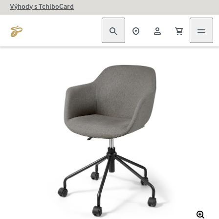
Výhody s TchiboCard