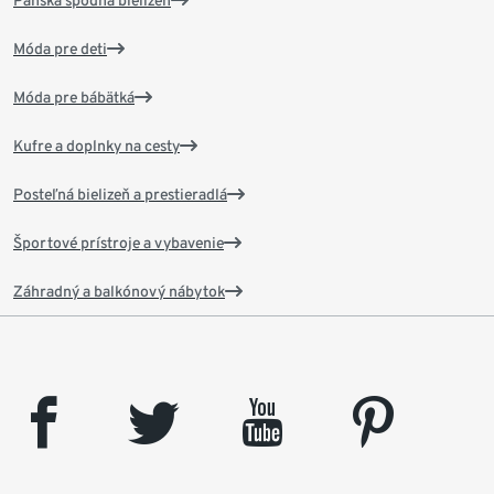
Pánska spodná bielizeň
Móda pre deti
Móda pre bábätká
Kufre a doplnky na cesty
Posteľná bielizeň a prestieradlá
Športové prístroje a vybavenie
Záhradný a balkónový nábytok
facebook
twitter
youtube
pinterest