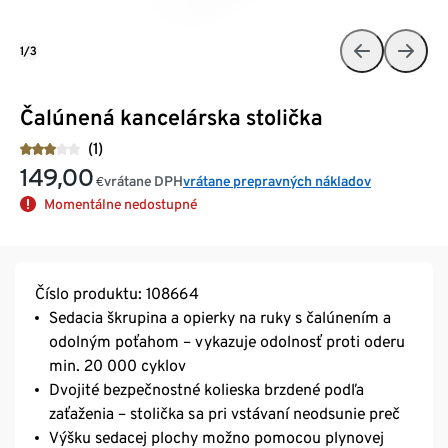
1/3
Čalúnená kancelárska stolička
(1)
149,00
vrátane DPH
vrátane prepravných nákladov
€
Momentálne nedostupné
Číslo produktu: 108664
Sedacia škrupina a opierky na ruky s čalúnením a
odolným poťahom – vykazuje odolnosť proti oderu
min. 20 000 cyklov
Dvojité bezpečnostné kolieska brzdené podľa
zaťaženia – stolička sa pri vstávaní neodsunie preč
Výšku sedacej plochy možno pomocou plynovej