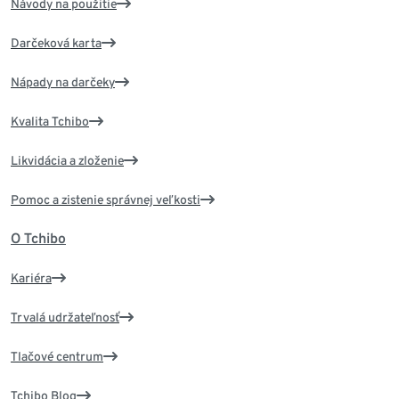
Návody na použitie
Darčeková karta
Nápady na darčeky
Kvalita Tchibo
Likvidácia a zloženie
Pomoc a zistenie správnej veľkosti
O Tchibo
Kariéra
Trvalá udržateľnosť
Tlačové centrum
Tchibo Blog