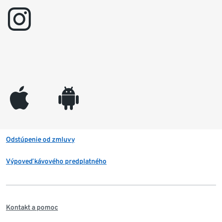
instagram
appleinc
android
Odstúpenie od zmluvy
Výpoveď kávového predplatného
Kontakt a pomoc