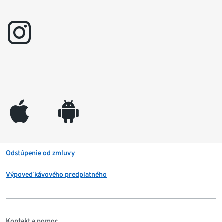
instagram
appleinc
android
Odstúpenie od zmluvy
Výpoveď kávového predplatného
Kontakt a pomoc