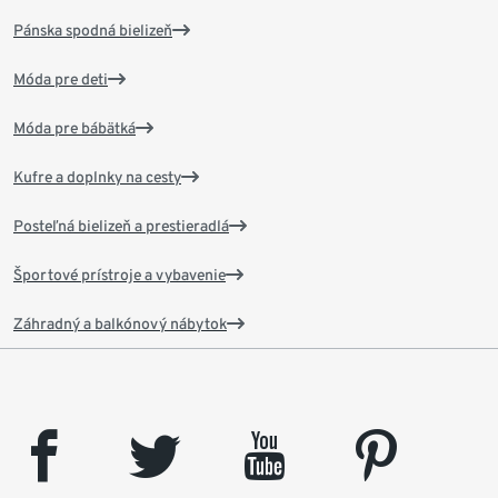
Pánska spodná bielizeň
Móda pre deti
Móda pre bábätká
Kufre a doplnky na cesty
Posteľná bielizeň a prestieradlá
Športové prístroje a vybavenie
Záhradný a balkónový nábytok
facebook
twitter
youtube
pinterest