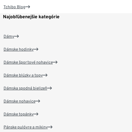
Tchibo Blog
Najobľúbenejšie kategórie
Dámy
Dámske hodinky
Dámske športové nohavice
Dámske blúzky a topy
Dámska spodná bielizeň
Dámske nohavice
Dámske topánky
Pánske pulóvre a mikiny