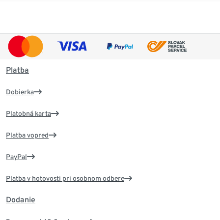
Platba
Dobierka
Platobná karta
Platba vopred
PayPal
Platba v hotovosti pri osobnom odbere
Dodanie