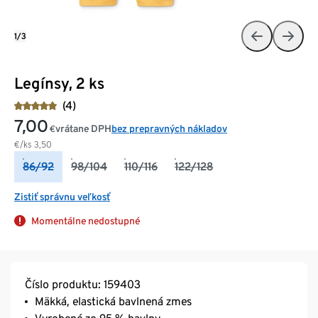
1/3
Legínsy, 2 ks
(4)
7,00
vrátane DPH
bez prepravných nákladov
€
€/ks
3,50
86/92
98/104
110/116
122/128
Zistiť správnu veľkosť
Momentálne nedostupné
Číslo produktu: 159403
Mäkká, elastická bavlnená zmes