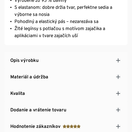
Vyrobené zo 95 % bavlny
S elastanom: dobre držia tvar, perfektne sedia a
výborne sa nosia
Pohodlný a elastický pás – nezarezáva sa
Žlté legínsy s potlačou s motívom zajačika a
aplikáciami v tvare zajačích uší
Opis výrobku
Materiál a údržba
Kvalita
Dodanie a vrátenie tovaru
Hodnotenie zákazníkov