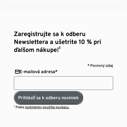
Zaregistrujte sa k odberu
Newslettera a ušetrite 10 % pri
ďalšom nákupe!¹
* Povinný údaj
E-mailová adresa*
Prihlásiť sa k odberu noviniek
¹ Platia
podmienky použitia poukazu.