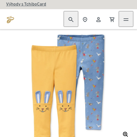
Výhody s TchiboCard