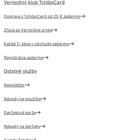
Vernostný klub TchiboCard
Doprava s TchiboCard od 20 € zadarmo
Zľava za Vernostné zrnká
Každá 11. káva v obchode zadarmo
Registrácia zadarmo
Ostatné služby
Newsletter
Návody na použitie
Darčeková karta
Nápady na darčeky