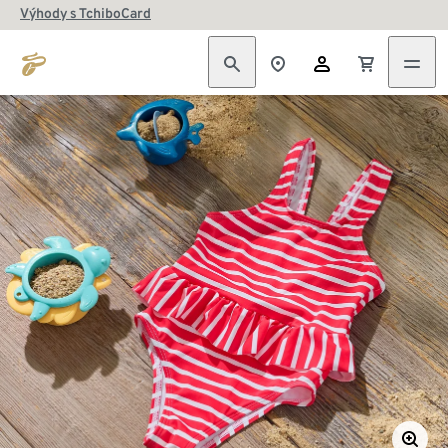
Výhody s TchiboCard