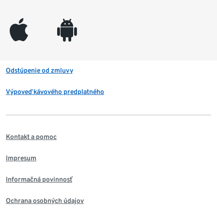
appleinc
android
Odstúpenie od zmluvy
Výpoveď kávového predplatného
Kontakt a pomoc
Impresum
Informačná povinnosť
Ochrana osobných údajov