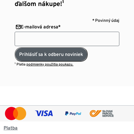
ďalšom nákupe!¹
* Povinný údaj
E-mailová adresa*
Prihlásiť sa k odberu noviniek
¹ Platia
podmienky použitia poukazu.
Platba