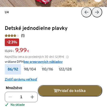
1/4
Detské jednodielne plavky
(1)
-23%
9,99
15,99
€
€
Najnižšia cena za posledných 30 dní:
12,99
€
vrátane DPH
bez prepravných nákladov
86/92
98/104
110/116
122/128
Zistiť správnu veľkosť
Množstvo
Pridať do košíka
Na sklade