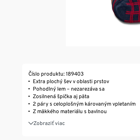
Číslo produktu: 189403
Extra plochý šev v oblasti prstov
Pohodlný lem – nezarezáva sa
Zosilnená špička aj päta
2 páry s celoplošným károvaným vpletaním
Z mäkkého materiálu s bavlnou
S elastanom: dobre drží tvar, perfektne sedí 
Zobraziť viac