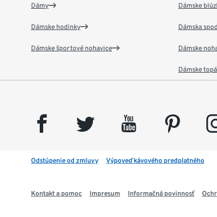
Dámy
Dámske blúzk
Dámske hodinky
Dámska spod
Dámske športové nohavice
Dámske noha
Dámske top
facebook
twitter
youtube
pinterest
insta
Odstúpenie od zmluvy
Výpoveď kávového predplatného
Kontakt a pomoc
Impresum
Informačná povinnosť
Ochr