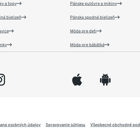
y a topy
Pánske pulóvre a mikiny
ná bielizeň
Pánska spodná bielizeň
vice
Móda pre deti
ánky
Móda pre bábätká
gram
appleinc
android
ana osobných údajov
Spravovanie súhlasu
Všeobecné obchodné po