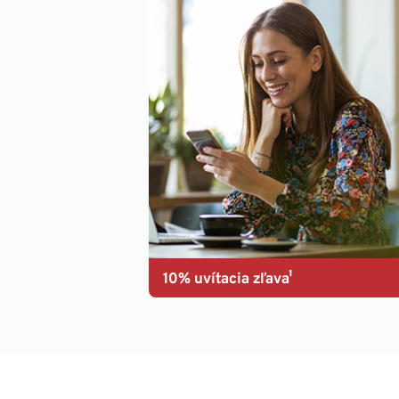
10% uvítacia zľava¹