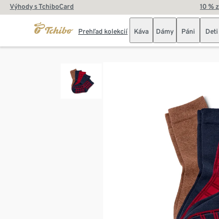
Výhody s TchiboCard
10 % 
Prehľad kolekcií
Káva
Dámy
Páni
Deti