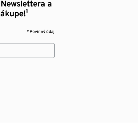
 Newslettera a
nákupe!¹
* Povinný údaj