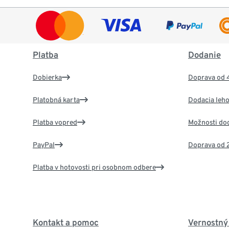
Platba
Dodanie
Dobierka
Doprava od 
Platobná karta
Dodacia leho
Platba vopred
Možnosti do
PayPal
Doprava od 
Platba v hotovosti pri osobnom odbere
Kontakt a pomoc
Vernostný