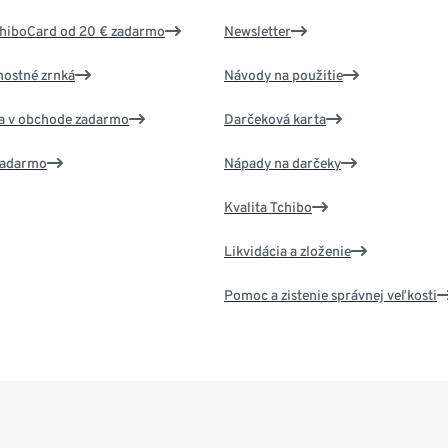
chiboCard od 20 € zadarmo
Newsletter
nostné zrnká
Návody na použitie
va v obchode zadarmo
Darčeková karta
 zadarmo
Nápady na darčeky
Kvalita Tchibo
Likvidácia a zloženie
Pomoc a zistenie správnej veľkosti