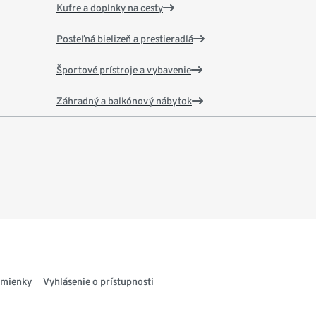
Kufre a doplnky na cesty
Posteľná bielizeň a prestieradlá
Športové prístroje a vybavenie
Záhradný a balkónový nábytok
dmienky
Vyhlásenie o prístupnosti