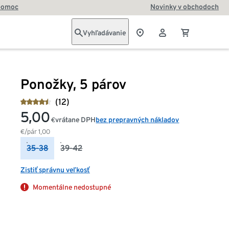
pomoc
Novinky v obchodoch
Vyhľadávanie
Ponožky, 5 párov
(12)
5,00
vrátane DPH
bez prepravných nákladov
€
€/pár
1,00
35-38
39-42
Zistiť správnu veľkosť
Momentálne nedostupné