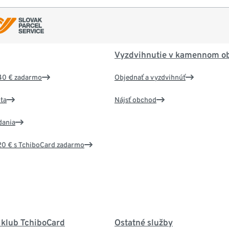
Vyzdvihnutie v kamennom o
40 € zadarmo
Objednať a vyzdvihnúť
ta
Nájsť obchod
dania
20 € s TchiboCard zadarmo
 klub TchiboCard
Ostatné služby