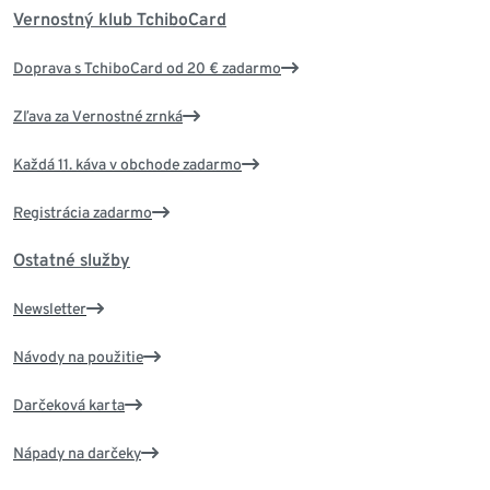
Vernostný klub TchiboCard
Doprava s TchiboCard od 20 € zadarmo
Zľava za Vernostné zrnká
Každá 11. káva v obchode zadarmo
Registrácia zadarmo
Ostatné služby
Newsletter
Návody na použitie
Darčeková karta
Nápady na darčeky