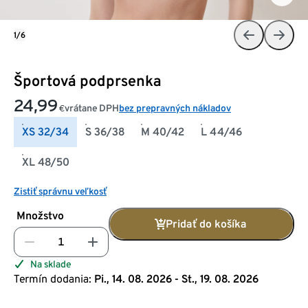
1/6
Športová podprsenka
24,99
vrátane DPH
bez prepravných nákladov
€
XS 32/34
S 36/38
M 40/42
L 44/46
XL 48/50
Zistiť správnu veľkosť
Množstvo
Pridať do košíka
Na sklade
Termín dodania:
Pi., 14. 08. 2026 - St., 19. 08. 2026