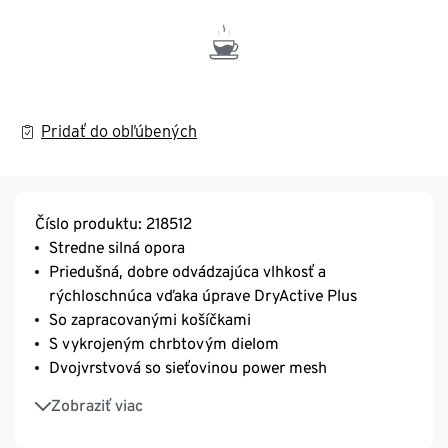
Pridať do obľúbených
Číslo produktu: 218512
Stredne silná opora
Priedušná, dobre odvádzajúca vlhkosť a
rýchloschnúca vďaka úprave DryActive Plus
So zapracovanými košíčkami
S vykrojeným chrbtovým dielom
Dvojvrstvová so sieťovinou power mesh
Optimálne drží vďaka širokej gume pod prsiami
Zobraziť viac
Okrúhly výstrih
Bez zapínania