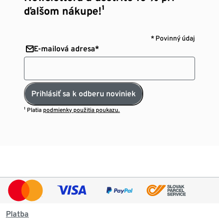
ďalšom nákupe!¹
* Povinný údaj
E-mailová adresa*
Prihlásiť sa k odberu noviniek
¹ Platia
podmienky použitia poukazu.
Platba