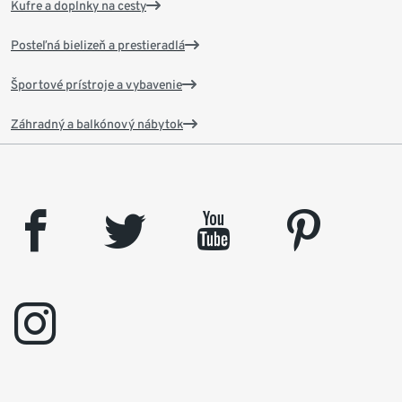
Kufre a doplnky na cesty
Posteľná bielizeň a prestieradlá
Športové prístroje a vybavenie
Záhradný a balkónový nábytok
facebook
twitter
youtube
pinterest
instagram