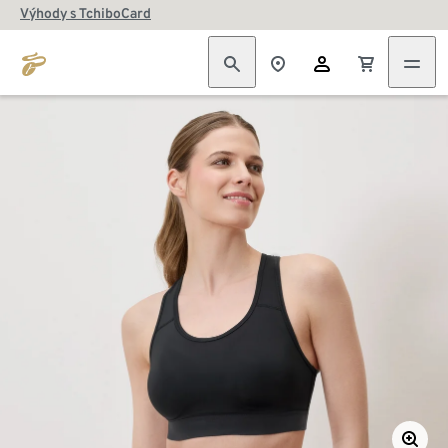
Výhody s TchiboCard