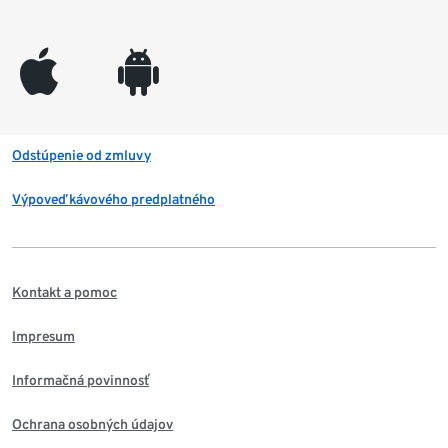
appleinc
android
Odstúpenie od zmluvy
Výpoveď kávového predplatného
Kontakt a pomoc
Impresum
Informačná povinnosť
Ochrana osobných údajov