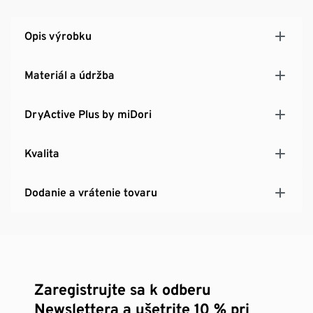
So značkovým elastanom: tvarovo stále, dokonale
padnú a výborne sa nosia
Opis výrobku
Materiál a údržba
DryActive Plus by miDori
Kvalita
Dodanie a vrátenie tovaru
Zaregistrujte sa k odberu
Newslettera a ušetrite 10 % pri