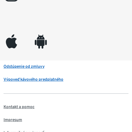
appleinc
android
Odstúpenie od zmluvy
Výpoveď kávového predplatného
Kontakt a pomoc
Impresum