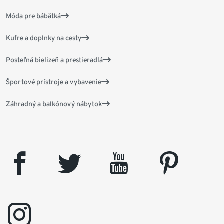
Móda pre bábätká
Kufre a doplnky na cesty
Posteľná bielizeň a prestieradlá
Športové prístroje a vybavenie
Záhradný a balkónový nábytok
facebook
twitter
youtube
pinterest
instagram