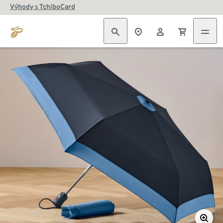
Výhody s TchiboCard