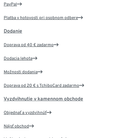
PayPal
Platba v hotovosti pri osobnom odbere
Dodanie
Doprava od 40 € zadarmo
Dodacia lehota
Možnosti dodania
Doprava od 20 € s TchiboCard zadarmo
Vyzdvihnutie v kamennom obchode
Objednať a vyzdvihnúť
Nájsť obchod