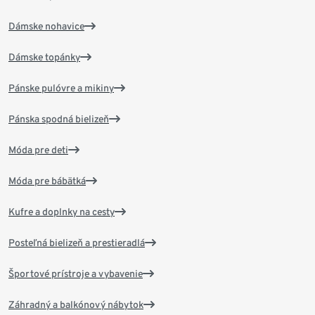
Dámske nohavice
Dámske topánky
Pánske pulóvre a mikiny
Pánska spodná bielizeň
Móda pre deti
Móda pre bábätká
Kufre a doplnky na cesty
Posteľná bielizeň a prestieradlá
Športové prístroje a vybavenie
Záhradný a balkónový nábytok