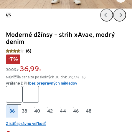
1/5
Moderné džínsy – strih »Ava«, modrý
denim
(6)
-7%
36,99
39,99
€
€
Najnižšia cena za posledných 30 dní:
39,99
€
vrátane DPH
bez prepravných nákladov
36
38
40
42
44
46
48
Zistiť správnu veľkosť