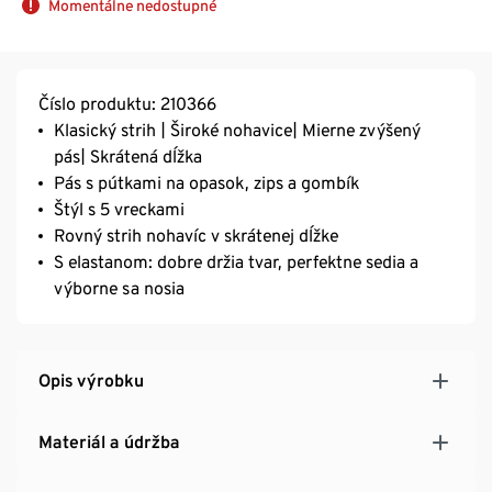
Momentálne nedostupné
Číslo produktu: 210366
Klasický strih | Široké nohavice| Mierne zvýšený
pás| Skrátená dĺžka
Pás s pútkami na opasok, zips a gombík
Štýl s 5 vreckami
Rovný strih nohavíc v skrátenej dĺžke
S elastanom: dobre držia tvar, perfektne sedia a
výborne sa nosia
Opis výrobku
Materiál a údržba