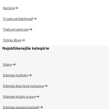
Kariéra
Trvalá udržateľnosť
Tlačové centrum
Tchibo Blog
Najobľúbenejšie kategórie
Dámy
Dámske hodinky
Dámske športové nohavice
Dámske blúzky a topy
Dámska spodná bielizeň