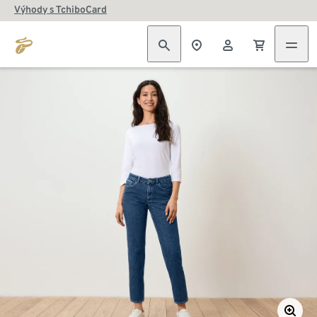
Výhody s TchiboCard