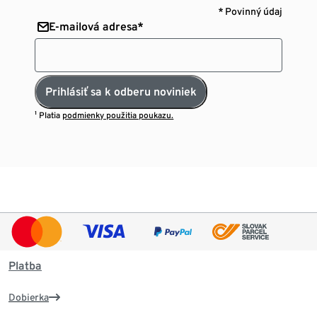
* Povinný údaj
E-mailová adresa*
Prihlásiť sa k odberu noviniek
¹ Platia
podmienky použitia poukazu.
Platba
Dobierka