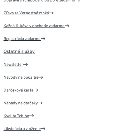
Doprava s TchiboCard od 20 € zadarmo
Zľava za Vernostné zrnká
Každá 11. káva v obchode zadarmo
Registrácia zadarmo
Ostatné služby
Newsletter
Návody na použitie
Darčeková karta
Nápady na darčeky
Kvalita Tchibo
Likvidácia a zloženie