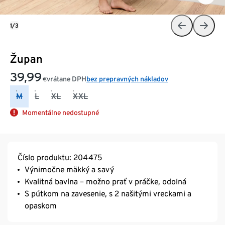
1/3
Župan
39,99
vrátane DPH
bez prepravných nákladov
€
M
L
XL
XXL
Momentálne nedostupné
Číslo produktu: 204475
Výnimočne mäkký a savý
Kvalitná bavlna – možno prať v práčke, odolná
S pútkom na zavesenie, s 2 našitými vreckami a
opaskom