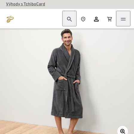
Výhody s TchiboCard