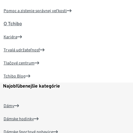
Pomoc a zistenie správnej veľkosti
O Tchibo
Kariéra
Trvalá udržateľnosť
Tlačové centrum
Tchibo Blog
Najobľúbenejšie kategórie
Dámy
Dámske hodinky
Dámske športové nohavice