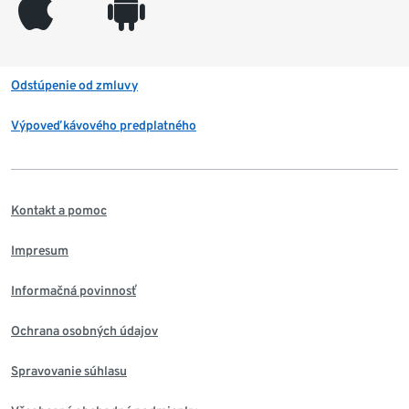
appleinc
android
Odstúpenie od zmluvy
Výpoveď kávového predplatného
Kontakt a pomoc
Impresum
Informačná povinnosť
Ochrana osobných údajov
Spravovanie súhlasu