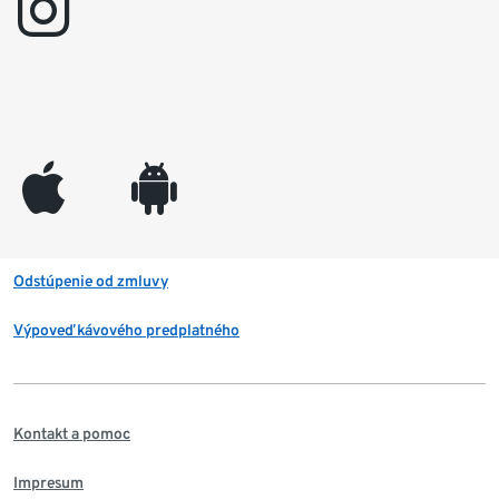
instagram
appleinc
android
Odstúpenie od zmluvy
Výpoveď kávového predplatného
Kontakt a pomoc
Impresum