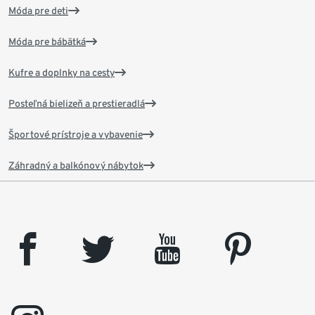
Móda pre deti
Móda pre bábätká
Kufre a doplnky na cesty
Posteľná bielizeň a prestieradlá
Športové prístroje a vybavenie
Záhradný a balkónový nábytok
facebook
twitter
youtube
pinterest