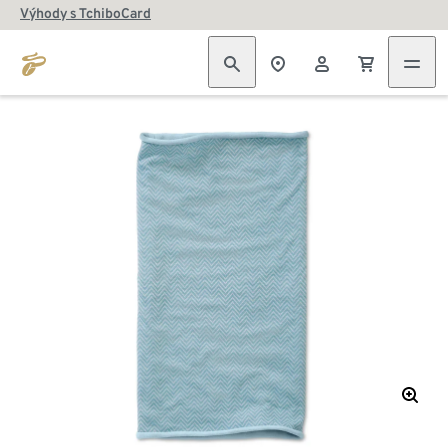
Výhody s TchiboCard