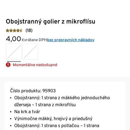
Obojstranný golier z mikroflísu
(18)
4,00
vrátane DPH
bez prepravných nákladov
€
Momentálne nedostupné
Číslo produktu: 95903
Obojstranný: 1 strana z mäkkého jednoduchého
džerseja – 1 strana z mikroflísu
Na krk a tvár
Výnimočne mäkký, hrejivý a priedušný
Obojstranný: 1 strana s potlačou – 1 strana