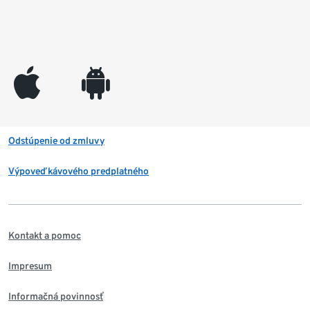
appleinc
android
Odstúpenie od zmluvy
Výpoveď kávového predplatného
Kontakt a pomoc
Impresum
Informačná povinnosť