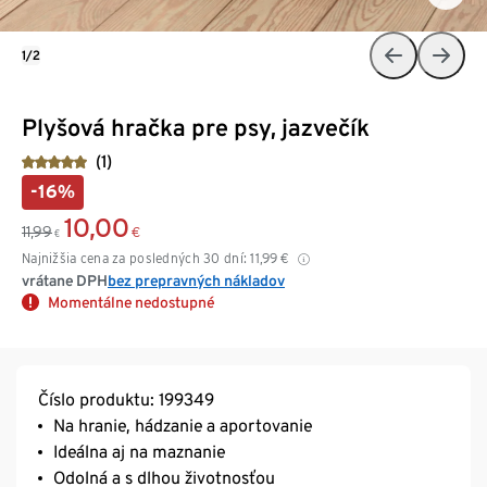
1/2
Plyšová hračka pre psy, jazvečík
(1)
-16%
10,00
11,99
€
€
Najnižšia cena za posledných 30 dní:
11,99
€
vrátane DPH
bez prepravných nákladov
Momentálne nedostupné
Číslo produktu: 199349
Na hranie, hádzanie a aportovanie
Ideálna aj na maznanie
Odolná a s dlhou životnosťou