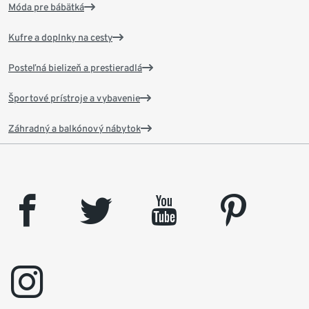
Móda pre bábätká
Kufre a doplnky na cesty
Posteľná bielizeň a prestieradlá
Športové prístroje a vybavenie
Záhradný a balkónový nábytok
facebook
twitter
youtube
pinterest
instagram