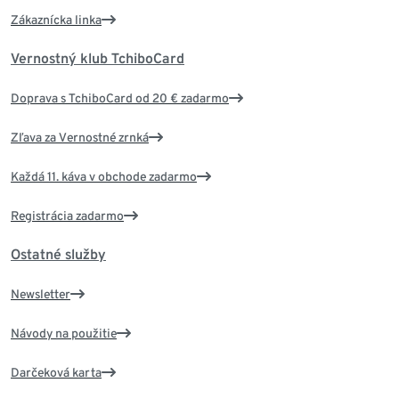
Zákaznícka linka
Vernostný klub TchiboCard
Doprava s TchiboCard od 20 € zadarmo
Zľava za Vernostné zrnká
Každá 11. káva v obchode zadarmo
Registrácia zadarmo
Ostatné služby
Newsletter
Návody na použitie
Darčeková karta