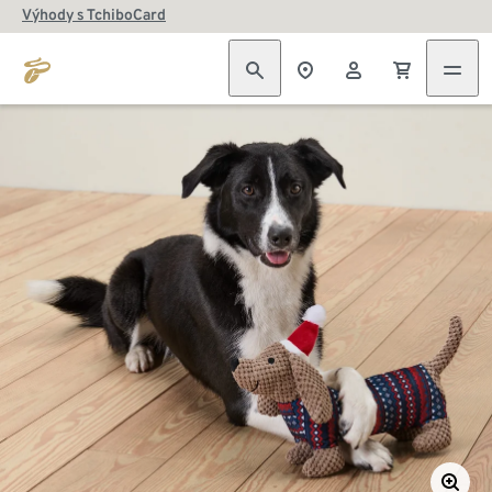
Výhody s TchiboCard