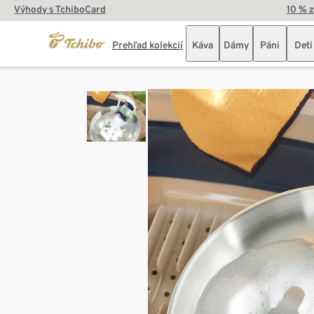
Výhody s TchiboCard
10 % 
Prehľad kolekcií
Káva
Dámy
Páni
Deti