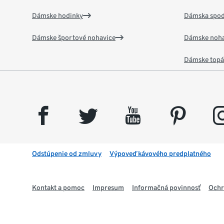
Dámske hodinky
Dámska spod
Dámske športové nohavice
Dámske noha
Dámske top
facebook
twitter
youtube
pinterest
insta
Odstúpenie od zmluvy
Výpoveď kávového predplatného
Kontakt a pomoc
Impresum
Informačná povinnosť
Ochr