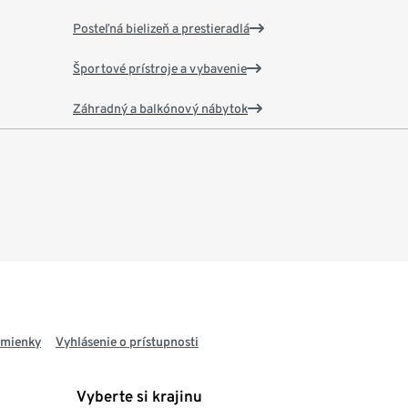
Posteľná bielizeň a prestieradlá
Športové prístroje a vybavenie
Záhradný a balkónový nábytok
dmienky
Vyhlásenie o prístupnosti
Vyberte si krajinu