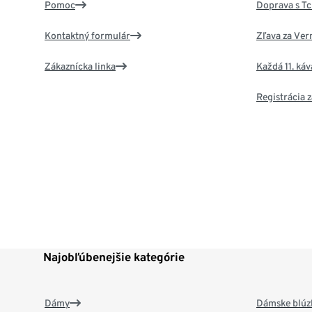
Pomoc
Doprava s T
Kontaktný formulár
Zľava za Ver
Zákaznícka linka
Každá 11. ká
Registrácia
Najobľúbenejšie kategórie
Dámy
Dámske blúzk