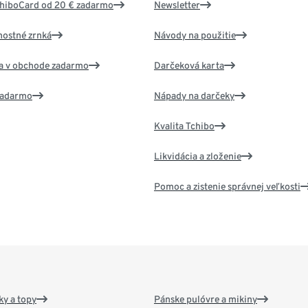
chiboCard od 20 € zadarmo
Newsletter
nostné zrnká
Návody na použitie
va v obchode zadarmo
Darčeková karta
 zadarmo
Nápady na darčeky
Kvalita Tchibo
Likvidácia a zloženie
Pomoc a zistenie správnej veľkosti
y a topy
Pánske pulóvre a mikiny