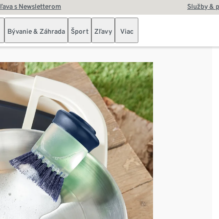
zľava s Newsletterom
Služby & 
Bývanie & Záhrada
Šport
Zľavy
Viac