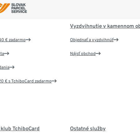
Vyzdvihnutie v kamennom o
40 € zadarmo
Objednať a vyzdvihnúť
ta
Nájsť obchod
dania
20 € s TchiboCard zadarmo
 klub TchiboCard
Ostatné služby