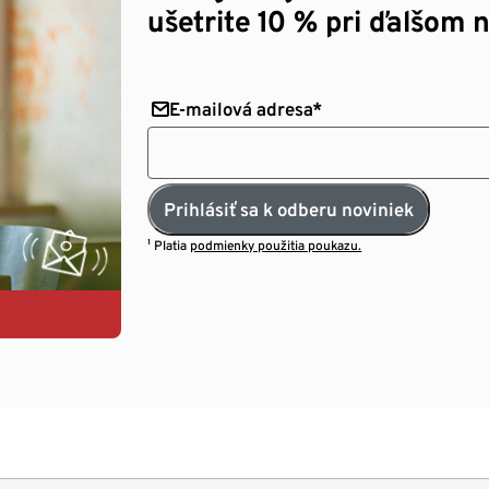
ušetrite 10 % pri ďalšom 
E-mailová adresa*
Prihlásiť sa k odberu noviniek
¹ Platia
podmienky použitia poukazu.