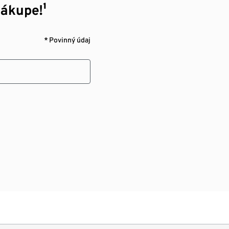
nákupe!¹
* Povinný údaj