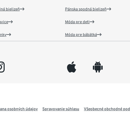
ná bielizeň
Pánska spodná bielizeň
vice
Móda pre deti
ánky
Móda pre bábätká
gram
appleinc
android
ana osobných údajov
Spravovanie súhlasu
Všeobecné obchodné po