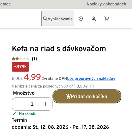
pomoc
Novinky v obchodoch
Vyhľadávanie
Kefa na riad s dávkovačom
(1)
-37%
4,99
8,00
vrátane DPH
bez prepravných nákladov
€
€
Najnižšia cena za posledných 30 dní:
8,00
€
Množstvo
Pridať do košíka
Na sklade
Termín
dodania:
St., 12. 08. 2026 - Po., 17. 08. 2026