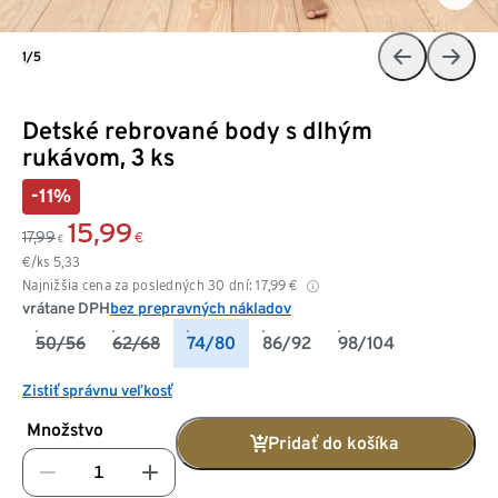
1/5
Detské rebrované body s dlhým
rukávom, 3 ks
-11%
15,99
17,99
€
€
€/ks
5,33
Najnižšia cena za posledných 30 dní:
17,99
€
vrátane DPH
bez prepravných nákladov
50/56
62/68
74/80
86/92
98/104
Zistiť správnu veľkosť
Množstvo
Pridať do košíka