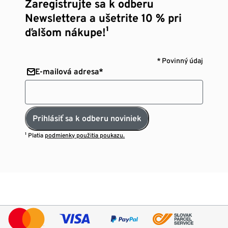
Zaregistrujte sa k odberu
Newslettera a ušetrite 10 % pri
ďalšom nákupe!¹
* Povinný údaj
E-mailová adresa*
Prihlásiť sa k odberu noviniek
¹ Platia
podmienky použitia poukazu.