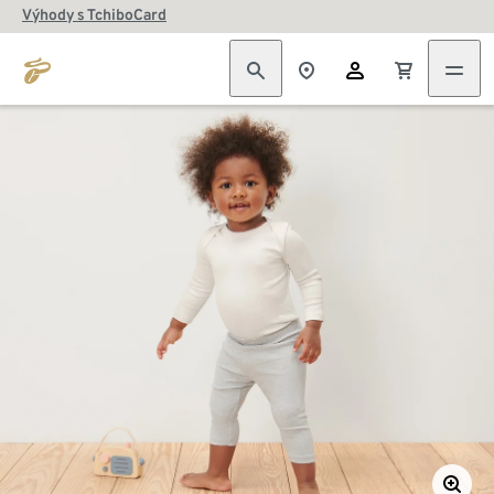
Výhody s TchiboCard