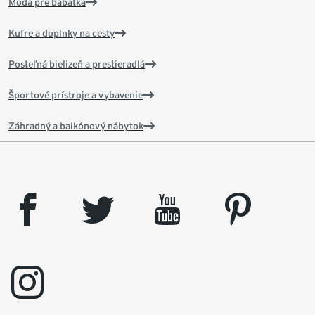
Móda pre bábätká
Kufre a doplnky na cesty
Posteľná bielizeň a prestieradlá
Športové prístroje a vybavenie
Záhradný a balkónový nábytok
facebook
twitter
youtube
pinterest
instagram