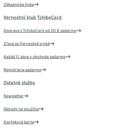
Zákaznícka linka
Vernostný klub TchiboCard
Doprava s TchiboCard od 20 € zadarmo
Zľava za Vernostné zrnká
Každá 11. káva v obchode zadarmo
Registrácia zadarmo
Ostatné služby
Newsletter
Návody na použitie
Darčeková karta