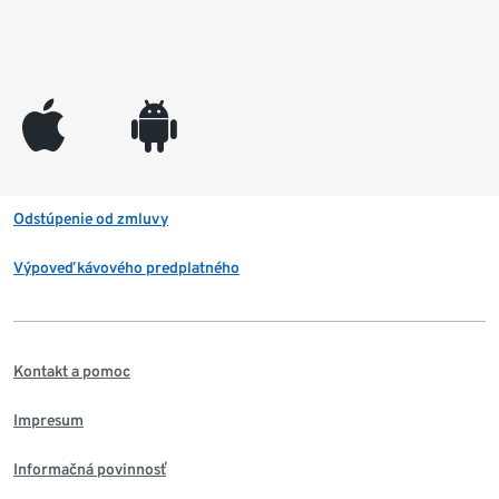
appleinc
android
Odstúpenie od zmluvy
Výpoveď kávového predplatného
Kontakt a pomoc
Impresum
Informačná povinnosť