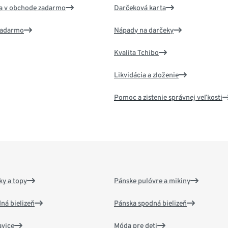
va v obchode zadarmo
Darčeková karta
 zadarmo
Nápady na darčeky
Kvalita Tchibo
Likvidácia a zloženie
Pomoc a zistenie správnej veľkosti
y a topy
Pánske pulóvre a mikiny
ná bielizeň
Pánska spodná bielizeň
vice
Móda pre deti