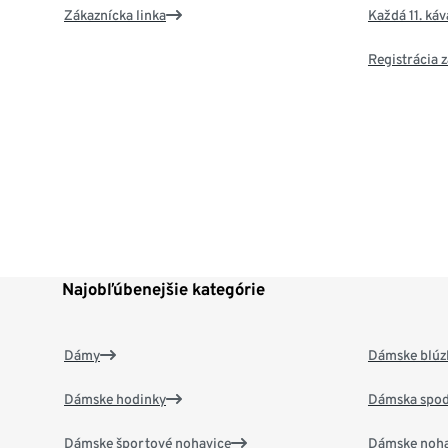
Zákaznícka linka
Každá 11. ká
Registrácia
Najobľúbenejšie kategórie
Dámy
Dámske blúzk
Dámske hodinky
Dámska spod
Dámske športové nohavice
Dámske noha