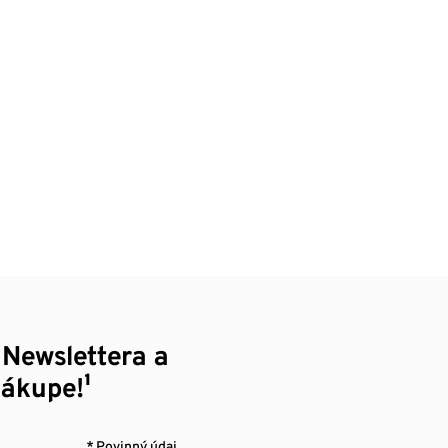
 Newslettera a
nákupe!¹
* Povinný údaj