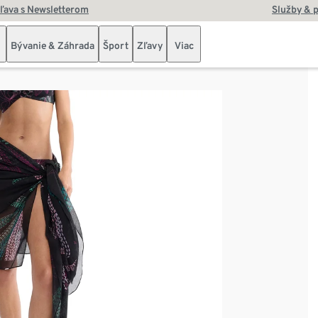
zľava s Newsletterom
Služby & 
Bývanie & Záhrada
Šport
Zľavy
Viac