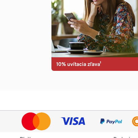
10% uvítacia zľava¹