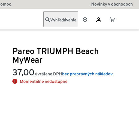
pomoc
Novinky v obchodoch
Vyhľadávanie
Pareo TRIUMPH Beach
MyWear
37,00
vrátane DPH
bez prepravných nákladov
€
Momentálne nedostupné