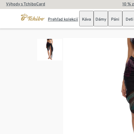
Výhody s TchiboCard
10 % 
Prehľad kolekcií
Káva
Dámy
Páni
Deti