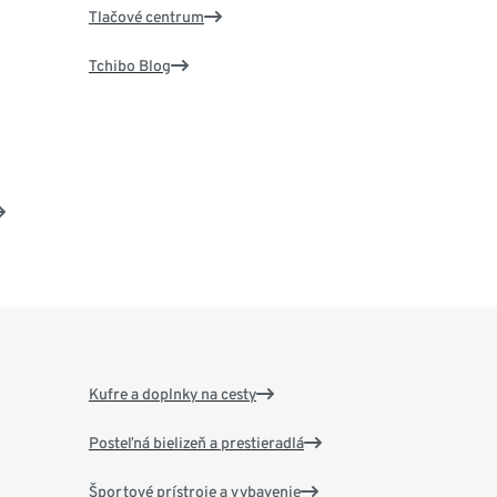
Tlačové centrum
Tchibo Blog
Kufre a doplnky na cesty
Posteľná bielizeň a prestieradlá
Športové prístroje a vybavenie