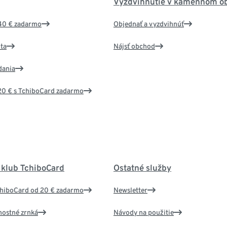
Vyzdvihnutie v kamennom o
40 € zadarmo
Objednať a vyzdvihnúť
ta
Nájsť obchod
dania
20 € s TchiboCard zadarmo
 klub TchiboCard
Ostatné služby
chiboCard od 20 € zadarmo
Newsletter
nostné zrnká
Návody na použitie