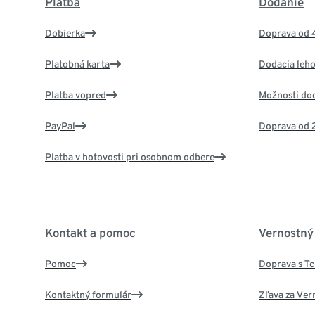
Platba
Dodanie
Dobierka
Doprava od 
Platobná karta
Dodacia leho
Platba vopred
Možnosti do
PayPal
Doprava od 
Platba v hotovosti pri osobnom odbere
Kontakt a pomoc
Vernostný
Pomoc
Doprava s T
Kontaktný formulár
Zľava za Ver