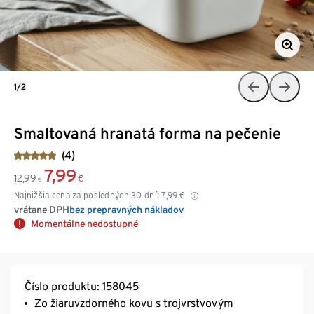
1/2
Smaltovaná hranatá forma na pečenie
(4)
7,99
12,99
€
€
Najnižšia cena za posledných 30 dní:
7,99
€
vrátane DPH
bez prepravných nákladov
Momentálne nedostupné
Číslo produktu: 158045
Zo žiaruvzdorného kovu s trojvrstvovým