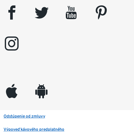
facebook
twitter
youtube
pinterest
instagram
appleinc
android
Odstúpenie od zmluvy
Výpoveď kávového predplatného