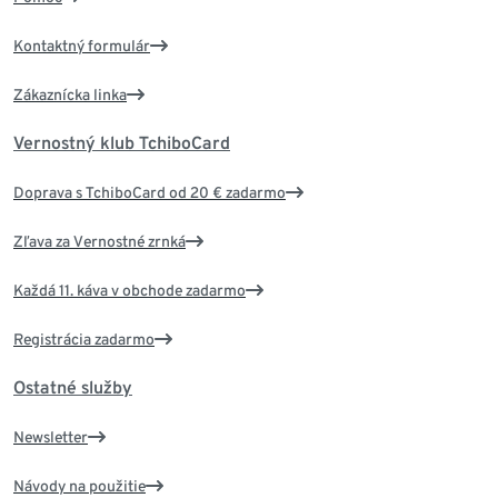
Kontaktný formulár
Zákaznícka linka
Vernostný klub TchiboCard
Doprava s TchiboCard od 20 € zadarmo
Zľava za Vernostné zrnká
Každá 11. káva v obchode zadarmo
Registrácia zadarmo
Ostatné služby
Newsletter
Návody na použitie