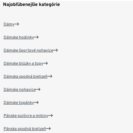
Najobľúbenejšie kategórie
Dámy
Dámske hodinky
Dámske športové nohavice
Dámske blúzky a topy
Dámska spodná bielizeň
Dámske nohavice
Dámske topánky
Pánske pulóvre a mikiny
Pánska spodná bielizeň