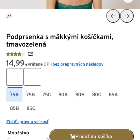
1/5
Podprsenka s mäkkými košíčkami,
tmavozelená
(2)
14,99
vrátane DPH
bez prepravných nákladov
€
75A
75B
75C
80A
80B
80C
85A
85B
85C
Zistiť správnu veľkosť
Množstvo
Pridať do košíka