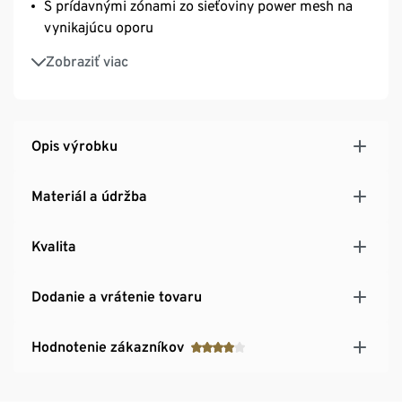
S prídavnými zónami zo sieťoviny power mesh na
vynikajúcu oporu
Dlhá životnosť a vysoká odolnosť pri praní vďaka
Zobraziť viac
kvalitnému značkovému elastanu
Ramienka s nastaviteľnou dĺžkou
Trojradové zapínanie na háčiky SoftSeal®
Opis výrobku
Materiál a údržba
Kvalita
Dodanie a vrátenie tovaru
Hodnotenie zákazníkov