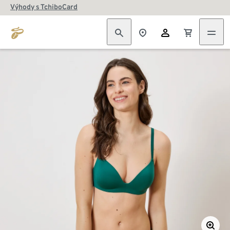
Výhody s TchiboCard