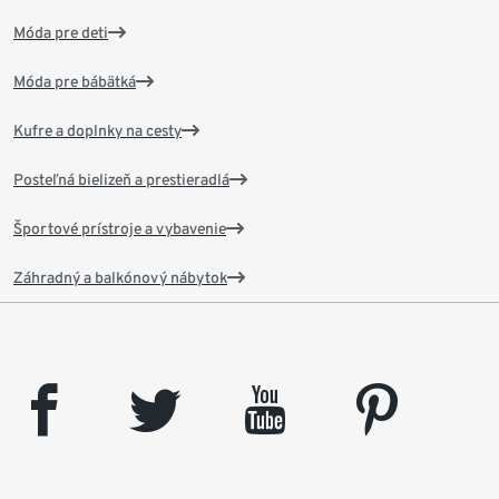
Móda pre deti
Móda pre bábätká
Kufre a doplnky na cesty
Posteľná bielizeň a prestieradlá
Športové prístroje a vybavenie
Záhradný a balkónový nábytok
facebook
twitter
youtube
pinterest