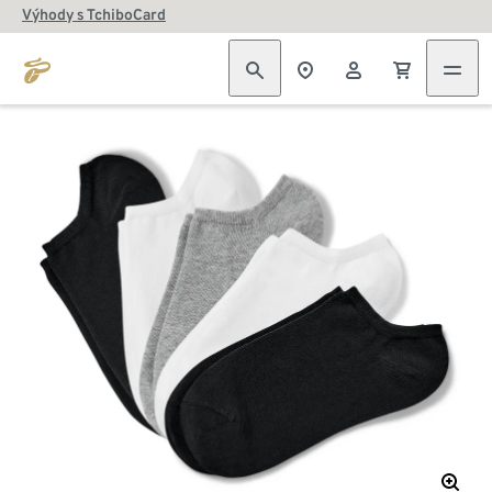
Výhody s TchiboCard