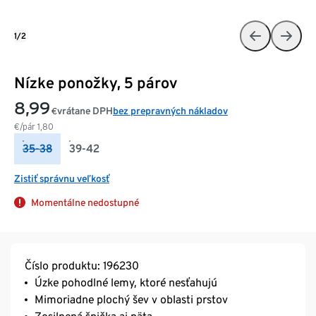
1/2
Nízke ponožky, 5 párov
8,99
vrátane DPH
bez prepravných nákladov
€
€/pár
1,80
35-38
39-42
Zistiť správnu veľkosť
Momentálne nedostupné
Číslo produktu: 196230
Úzke pohodlné lemy, ktoré nesťahujú
Mimoriadne plochý šev v oblasti prstov