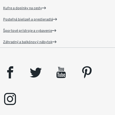
Kufre a doplnky na cesty
Posteľná bielizeň a prestieradlá
Športové prístroje a vybavenie
Záhradný a balkónový nábytok
facebook
twitter
youtube
pinterest
instagram