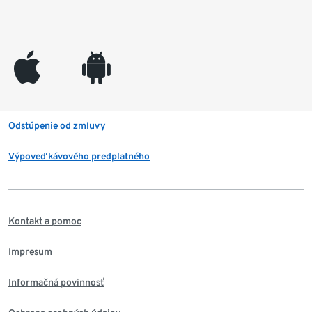
appleinc
android
Odstúpenie od zmluvy
Výpoveď kávového predplatného
Kontakt a pomoc
Impresum
Informačná povinnosť