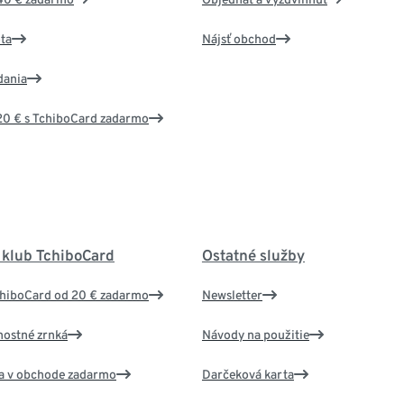
ta
Nájsť obchod
dania
20 € s TchiboCard zadarmo
 klub TchiboCard
Ostatné služby
chiboCard od 20 € zadarmo
Newsletter
nostné zrnká
Návody na použitie
va v obchode zadarmo
Darčeková karta