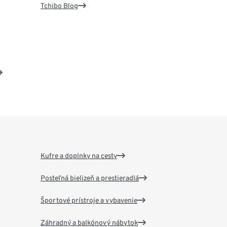
Tchibo Blog
Kufre a doplnky na cesty
Posteľná bielizeň a prestieradlá
Športové prístroje a vybavenie
Záhradný a balkónový nábytok