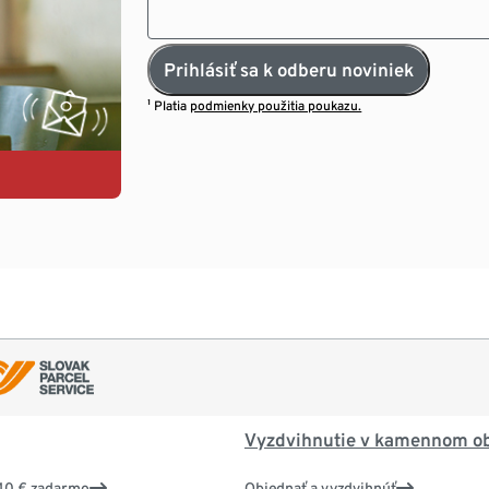
Prihlásiť sa k odberu noviniek
¹ Platia
podmienky použitia poukazu.
Vyzdvihnutie v kamennom o
40 € zadarmo
Objednať a vyzdvihnúť