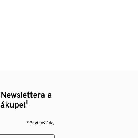
 Newslettera a
nákupe!¹
* Povinný údaj