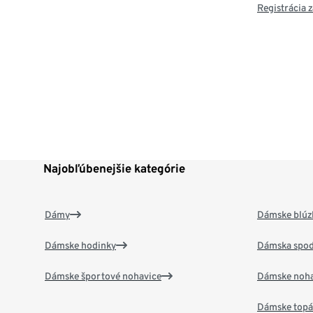
Registrácia
Najobľúbenejšie kategórie
Dámy
Dámske blúzk
Dámske hodinky
Dámska spod
Dámske športové nohavice
Dámske noha
Dámske top