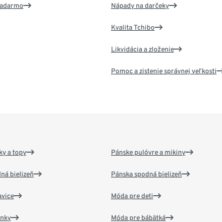
 zadarmo
Nápady na darčeky
Kvalita Tchibo
Likvidácia a zloženie
Pomoc a zistenie správnej veľkosti
y a topy
Pánske pulóvre a mikiny
ná bielizeň
Pánska spodná bielizeň
vice
Móda pre deti
ánky
Móda pre bábätká