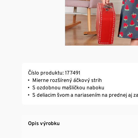
Číslo produktu: 177491
Mierne rozšírený áčkový strih
S ozdobnou mašličkou naboku
S deliacim švom a nariasením na prednej aj z
Opis výrobku