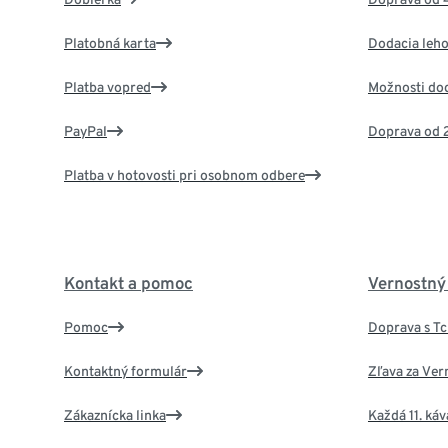
Platobná karta
Dodacia leho
Platba vopred
Možnosti do
PayPal
Doprava od 
Platba v hotovosti pri osobnom odbere
Kontakt a pomoc
Vernostný
Pomoc
Doprava s T
Kontaktný formulár
Zľava za Ver
Zákaznícka linka
Každá 11. ká