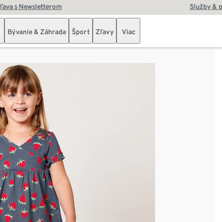
zľava s Newsletterom
Služby & 
Bývanie & Záhrada
Šport
Zľavy
Viac