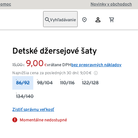
pomoc
Novinky v obchodoch
Vyhľadávanie
Detské džersejové šaty
9,00
15,00
vrátane DPH
bez prepravných nákladov
€
€
Najnižšia cena za posledných 30 dní:
9,00
€
86/92
98/104
110/116
122/128
134/140
Zistiť správnu veľkosť
Momentálne nedostupné