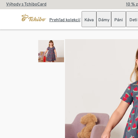
Výhody s TchiboCard
10 % 
Prehľad kolekcií
Káva
Dámy
Páni
Deti