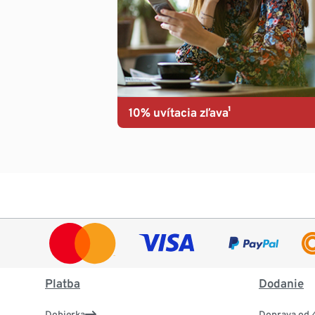
10% uvítacia zľava¹
Platba
Dodanie
Dobierka
Doprava od 