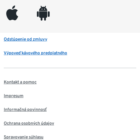
appleinc
android
Odstúpenie od zmluvy
Výpoveď kávového predplatného
Kontakt a pomoc
Impresum
Informačná povinnosť
Ochrana osobných údajov
Spravovanie súhlasu