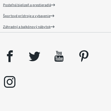
Posteľná bielizeň a prestieradlá
Športové prístroje a vybavenie
Záhradný a balkónový nábytok
facebook
twitter
youtube
pinterest
instagram