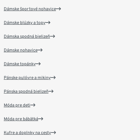
Dámske športové nohavice
Dámske blúzky a topy
Dámska spodná bielizeň
Dámske nohavice
Dámske topánky
Pánske pulóvre a mikiny
Pánska spodná bielizeň
Móda pre deti
Móda pre bábätká
Kufre a doplnky na cesty