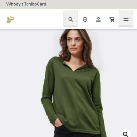
Výhody s TchiboCard