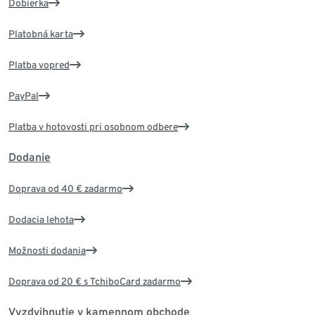
Dobierka
Platobná karta
Platba vopred
PayPal
Platba v hotovosti pri osobnom odbere
Dodanie
Doprava od 40 € zadarmo
Dodacia lehota
Možnosti dodania
Doprava od 20 € s TchiboCard zadarmo
Vyzdvihnutie v kamennom obchode