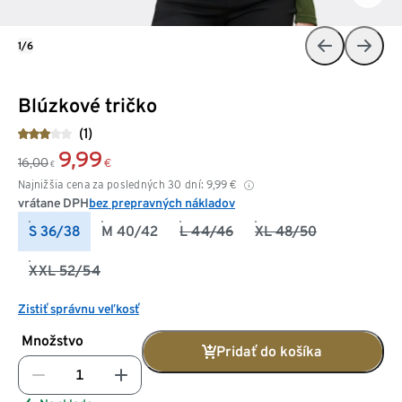
1/6
Blúzkové tričko
(1)
9,99
16,00
€
€
Najnižšia cena za posledných 30 dní:
9,99
€
vrátane DPH
bez prepravných nákladov
S 36/38
M 40/42
L 44/46
XL 48/50
XXL 52/54
Zistiť správnu veľkosť
Množstvo
Pridať do košíka